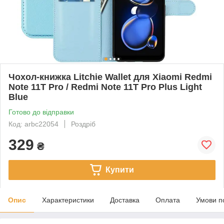
Чохол-книжка Litchie Wallet для Xiaomi Redmi
Note 11T Pro / Redmi Note 11T Pro Plus Light
Blue
Готово до відправки
Код: arbc22054
Роздріб
329
₴
Купити
Опис
Характеристики
Доставка
Оплата
Умови п