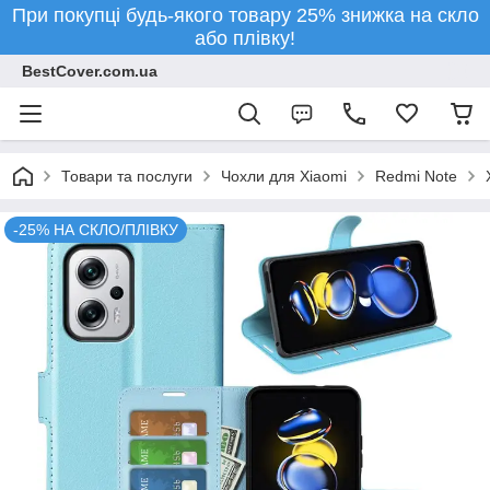
При покупці будь-якого товару 25% знижка на скло
або плівку!
BestCover.com.ua
Товари та послуги
Чохли для Xiaomi
Redmi Note
-25% НА СКЛО/ПЛІВКУ