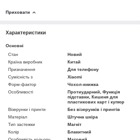
Приховати
Характеристики
Основні
Стан
Новий
Країна виробник
Китай
Призначення
Для телефону
Сумісність з
Xiaomi
Форм-фактор
Чохол-книжка
Особливості
Протиударний, Функція
підставки, Кишеня для
пластикових карт і купюр
Візерунки і принти
Без візерунків і принтів
Матеріал
Штучна шкіра
Тип застежки
Магніт
Колір
Блакитний
Особливість кольору
Матовий