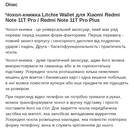
Опис
Чохол-книжка Litchie Wallet для Xiaomi
Redmi
Note 11T Pro / Redmi Note 11T Pro Plus
Чохол-книжка - це універсальний аксесуар, який має ряд
переваг перед іншими форм-факторами. Перша перевага -
повний захист корпусу і сенсорного дисплея від подряпин,
ударів і падінь. Друга - багатофункціональність і практичність
чохла.
Чохол-книжка - дуже практичний аксесуар, адже його можна
використовувати як гаманець або ж як горизонтальну
підставку. Усередині чохла розташовано кілька невеликих
кишень для візиток і банківських карт і одна кишеня побільше,
в неї можна помістити купюри або інші предмети які підходять
за розміром.
При перегляді відео телефон не потрібно тримати в руках,
можна трансформувати чохол в зручну підставку і просто
поставити його на стіл. Для закриття чохла передбачена
застібка на магніті, яка запобігає випадковим відкриттям.
Усередині чохла розміщена накладка, яка повністю повторює
форму телефону, вона ж служить кріпленням до нього.