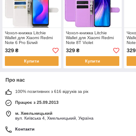
Чохол-книжка Litchie
Чохол-книжка Litchie
Чохо
Wallet для Xiaomi Redmi
Wallet для Xiaomi Redmi
Wall
Note 6 Pro Білий
Note 8T Violet
Note
Blue
329
329
329
₴
₴
Купити
Купити
Про нас
100% позитивних з 616 відгуків за рік
Працює з 25.09.2013
м. Хмельницький
вул. Київська 4, Хмельницький, Україна
Контакти