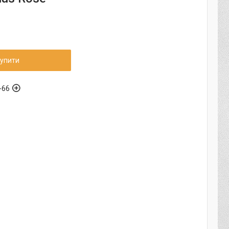
упити
-66