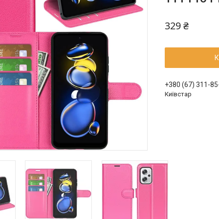
329 ₴
К
+380 (67) 311-85
Київстар