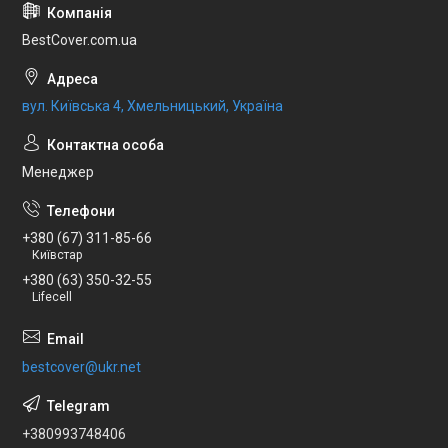
BestCover.com.ua
вул. Київська 4, Хмельницький, Україна
Менеджер
+380 (67) 311-85-66
Київстар
+380 (63) 350-32-55
Lifecell
bestcover@ukr.net
+380993748406