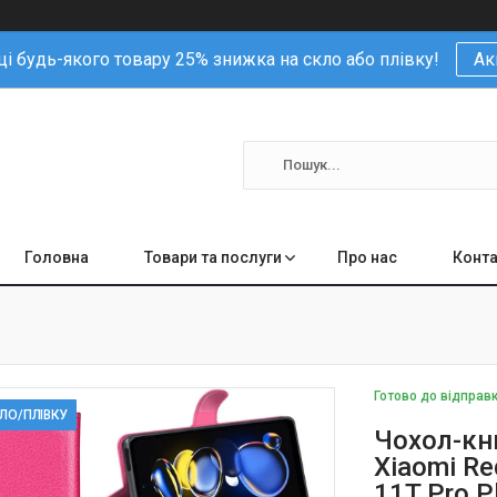
і будь-якого товару 25% знижка на скло або плівку!
Ак
Головна
Товари та послуги
Про нас
Конта
Готово до відправ
КЛО/ПЛІВКУ
Чохол-кни
Xiaomi Re
11T Pro P