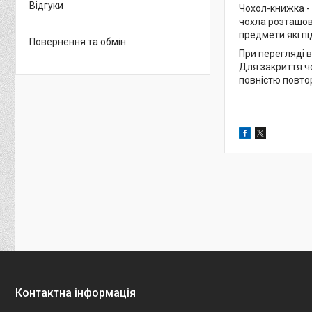
Відгуки
Чохол-книжка -
чохла розташова
предмети які пі
Повернення та обмін
При перегляді в
Для закриття чо
повністю повто