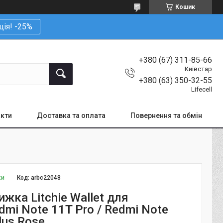
Кошик
ція! -25%
+380 (67) 311-85-66
Київстар
+380 (63) 350-32-55
Lifecell
кти
Доставка та оплата
Повернення та обмін
ки
Код:
arbc22048
жка Litchie Wallet для
dmi Note 11T Pro / Redmi Note
lus Rose