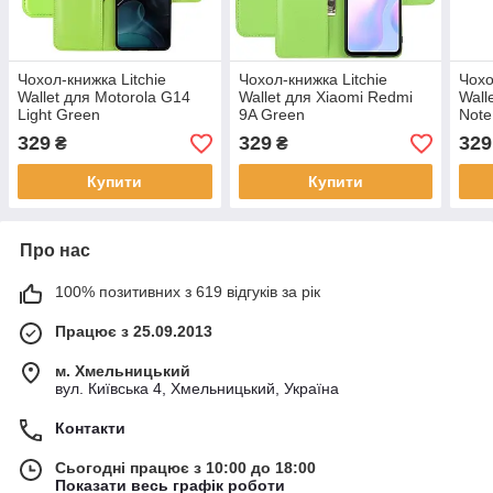
Чохол-книжка Litchie
Чохол-книжка Litchie
Чохо
Wallet для Motorola G14
Wallet для Xiaomi Redmi
Wall
Light Green
9A Green
Note
329
329
329
₴
₴
Купити
Купити
Про нас
100% позитивних з 619 відгуків за рік
Працює з 25.09.2013
м. Хмельницький
вул. Київська 4, Хмельницький, Україна
Контакти
Сьогодні працює з 10:00 до 18:00
Показати весь графік роботи