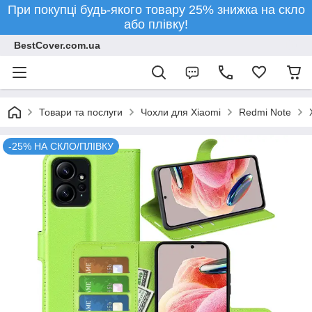
При покупці будь-якого товару 25% знижка на скло
або плівку!
BestCover.com.ua
Товари та послуги
Чохли для Xiaomi
Redmi Note
-25% НА СКЛО/ПЛІВКУ