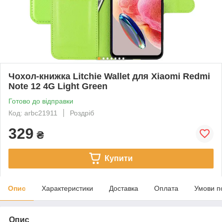
Чохол-книжка Litchie Wallet для Xiaomi Redmi
Note 12 4G Light Green
Готово до відправки
Код: arbc21911
Роздріб
329
₴
Купити
Опис
Характеристики
Доставка
Оплата
Умови п
Опис