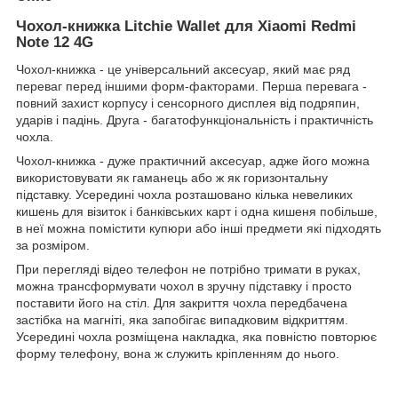
Чохол-книжка Litchie Wallet для Xiaomi Redmi
Note 12 4G
Чохол-книжка - це універсальний аксесуар, який має ряд
переваг перед іншими форм-факторами. Перша перевага -
повний захист корпусу і сенсорного дисплея від подряпин,
ударів і падінь. Друга - багатофункціональність і практичність
чохла.
Чохол-книжка - дуже практичний аксесуар, адже його можна
використовувати як гаманець або ж як горизонтальну
підставку. Усередині чохла розташовано кілька невеликих
кишень для візиток і банківських карт і одна кишеня побільше,
в неї можна помістити купюри або інші предмети які підходять
за розміром.
При перегляді відео телефон не потрібно тримати в руках,
можна трансформувати чохол в зручну підставку і просто
поставити його на стіл. Для закриття чохла передбачена
застібка на магніті, яка запобігає випадковим відкриттям.
Усередині чохла розміщена накладка, яка повністю повторює
форму телефону, вона ж служить кріпленням до нього.