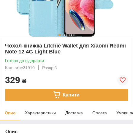
Чохол-книжка Litchie Wallet для Xiaomi Redmi
Note 12 4G Light Blue
Готово до відправки
Код: arbc21910
Роздріб
329
₴
Купити
Опис
Характеристики
Доставка
Оплата
Умови п
Опис