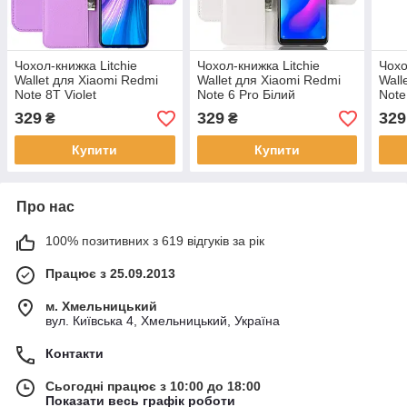
Чохол-книжка Litchie
Чохол-книжка Litchie
Чохо
Wallet для Xiaomi Redmi
Wallet для Xiaomi Redmi
Wall
Note 8T Violet
Note 6 Pro Білий
Note
Blue
329
329
329
₴
₴
Купити
Купити
Про нас
100% позитивних з 619 відгуків за рік
Працює з 25.09.2013
м. Хмельницький
вул. Київська 4, Хмельницький, Україна
Контакти
Сьогодні працює з 10:00 до 18:00
Показати весь графік роботи