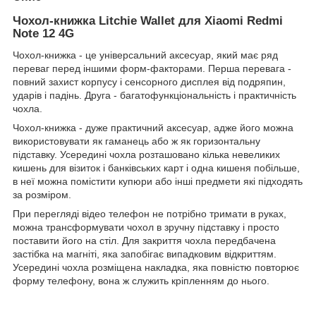
Чохол-книжка Litchie Wallet для Xiaomi Redmi
Note 12 4G
Чохол-книжка - це універсальний аксесуар, який має ряд
переваг перед іншими форм-факторами. Перша перевага -
повний захист корпусу і сенсорного дисплея від подряпин,
ударів і падінь. Друга - багатофункціональність і практичність
чохла.
Чохол-книжка - дуже практичний аксесуар, адже його можна
використовувати як гаманець або ж як горизонтальну
підставку. Усередині чохла розташовано кілька невеликих
кишень для візиток і банківських карт і одна кишеня побільше,
в неї можна помістити купюри або інші предмети які підходять
за розміром.
При перегляді відео телефон не потрібно тримати в руках,
можна трансформувати чохол в зручну підставку і просто
поставити його на стіл. Для закриття чохла передбачена
застібка на магніті, яка запобігає випадковим відкриттям.
Усередині чохла розміщена накладка, яка повністю повторює
форму телефону, вона ж служить кріпленням до нього.