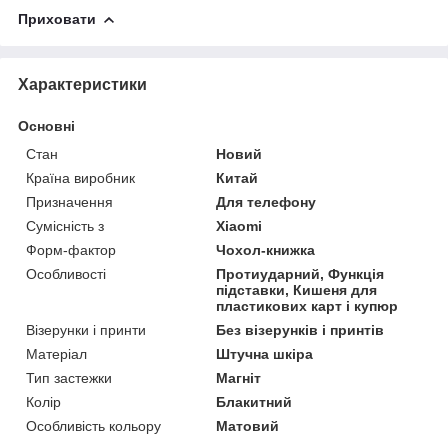
Приховати
Характеристики
Основні
Стан
Новий
Країна виробник
Китай
Призначення
Для телефону
Сумісність з
Xiaomi
Форм-фактор
Чохол-книжка
Особливості
Протиударний, Функція
підставки, Кишеня для
пластикових карт і купюр
Візерунки і принти
Без візерунків і принтів
Матеріал
Штучна шкіра
Тип застежки
Магніт
Колір
Блакитний
Особливість кольору
Матовий