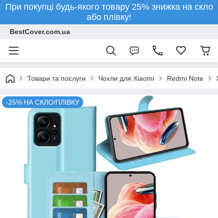
При покупці будь-якого товару 25% знижка на скло
або плівку!
BestCover.com.ua
Товари та послуги
Чохли для Xiaomi
Redmi Note
-25% НА СКЛО/ПЛІВКУ