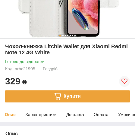
Чохол-книжка Litchie Wallet для Xiaomi Redmi
Note 12 4G White
Готово до відправки
Код: arbc21905
Роздріб
329
₴
Купити
Опис
Характеристики
Доставка
Оплата
Умови п
Опис