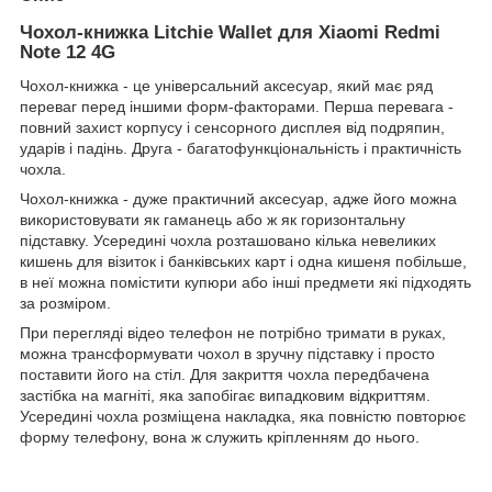
Чохол-книжка Litchie Wallet для Xiaomi Redmi
Note 12 4G
Чохол-книжка - це універсальний аксесуар, який має ряд
переваг перед іншими форм-факторами. Перша перевага -
повний захист корпусу і сенсорного дисплея від подряпин,
ударів і падінь. Друга - багатофункціональність і практичність
чохла.
Чохол-книжка - дуже практичний аксесуар, адже його можна
використовувати як гаманець або ж як горизонтальну
підставку. Усередині чохла розташовано кілька невеликих
кишень для візиток і банківських карт і одна кишеня побільше,
в неї можна помістити купюри або інші предмети які підходять
за розміром.
При перегляді відео телефон не потрібно тримати в руках,
можна трансформувати чохол в зручну підставку і просто
поставити його на стіл. Для закриття чохла передбачена
застібка на магніті, яка запобігає випадковим відкриттям.
Усередині чохла розміщена накладка, яка повністю повторює
форму телефону, вона ж служить кріпленням до нього.