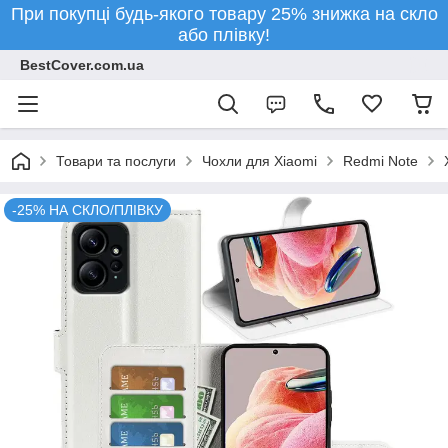
При покупці будь-якого товару 25% знижка на скло
або плівку!
BestCover.com.ua
Товари та послуги
Чохли для Xiaomi
Redmi Note
-25% НА СКЛО/ПЛІВКУ