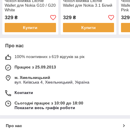
Чохол-книжка Litchie
Чохол-книжка Litchie
Чохо
Wallet для Nokia G10 / G20
Wallet для Nokia 3.1 Білий
Wall
White
Pink
329
329
329
₴
₴
Купити
Купити
Про нас
100% позитивних з 619 відгуків за рік
Працює з 25.09.2013
м. Хмельницький
вул. Київська 4, Хмельницький, Україна
Контакти
Сьогодні працює з 10:00 до 18:00
Показати весь графік роботи
Про нас