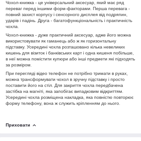
Чохол-книжка - це універсальний аксесуар, який має ряд
переваг перед іншими форм-факторами. Перша перевага -
повний захист корпусу і сенсорного дисплея від подряпин,
ударів і падінь. Друга - багатофункціональність і практичність
чохла.
Чохол-книжка - дуже практичний аксесуар, адже його можна
використовувати як гаманець або ж як горизонтальну
підставку. Усередині чохла розташовано кілька невеликих
кишень для візиток і банківських карт і одна кишеня побільше,
в неї можна помістити купюри або інші предмети які підходять
за розміром.
При перегляді відео телефон не потрібно тримати в руках,
можна трансформувати чохол в зручну підставку і просто
поставити його на стіл. Для закриття чохла передбачена
застібка на магніті, яка запобігає випадковим відкриттям.
Усередині чохла розміщена накладка, яка повністю повторює
форму телефону, вона ж служить кріпленням до нього.
Приховати