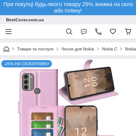
При покупці будь-якого товару 25% знижка на скло
або плівку!
BestCover.com.ua
Товари та послуги
Чохли для Nokia
Nokia C
Noki
-25% НА СКЛО/ПЛІВКУ