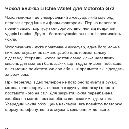
Чохол-книжка Litchie Wallet для Motorola G72
Чохол-книжка - це універсальний аксесуар, який має ряд
переваг перед іншими форм-факторами. Перша перевага -
повний захист корпусу і сенсорного дисплея від подряпин,
ударів і падінь. Друга - багатофункціональність і практичність
чохла.
Чохол-книжка - дуже практичний аксесуар, адже його можна
використовувати як гаманець або ж як горизонтальну
підставку. Усередині чохла розташовано кілька невеликих
кишень для візиток і банківських карт і одна кишеня побільше,
в неї можна помістити купюри або інші предмети які підходять
за розміром.
При перегляді відео телефон не потрібно тримати в руках,
можна трансформувати чохол в зручну підставку і просто
поставити його на стіл. Для закриття чохла передбачена
застібка на магніті, яка запобігає випадковим відкриттям.
Усередині чохла розміщена накладка, яка повністю повторює
форму телефону, вона ж служить кріпленням до нього.