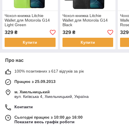
Чохол-книжка Litchie
Чохол-книжка Litchie
Чохо
Wallet для Motorola G14
Wallet для Motorola G14
Wall
Light Green
Black
Ros
329
329
329
₴
₴
Купити
Купити
Про нас
100% позитивних з 617 відгуків за рік
Працює з 25.09.2013
м. Хмельницький
вул. Київська 4, Хмельницький, Україна
Контакти
Сьогодні працює з 10:00 до 16:00
Показати весь графік роботи