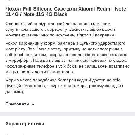
Чохол Full Silicone Case для Xiaomi Redmi Note
11 4G / Note 11S 4G Black
Оригінальний поліуретановий чохол стане відмінним
супутником вашого смартфону. Захистить від більшості
можливих механічних пошкоджень, відколів і подряпин.
Чохол виконаний у формі бампера з щільного ударостійкого
матеріалу. Зовні має матову, приємну на дотик поверхню з
soft-touch покриттям, всередині розташована тонка підкладка
з мікрофібри. На відміну від звичайних силіконових накладок,
чохол закриває телефон з усіх боків, не залишаючи вразливих
місць в нижній частині смартфона.
Форма чохла передбачає безперешкодний доступ до всіх
функцій смартфона, є вирізи для камери, роз'єму зарядки і
динаміка.
Приховати
Характеристики