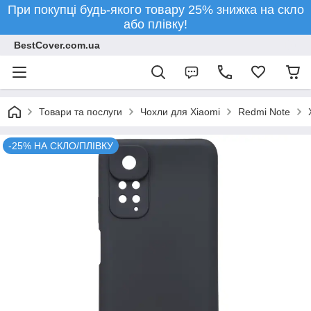
При покупці будь-якого товару 25% знижка на скло
або плівку!
BestCover.com.ua
Товари та послуги
Чохли для Xiaomi
Redmi Note
-25% НА СКЛО/ПЛІВКУ