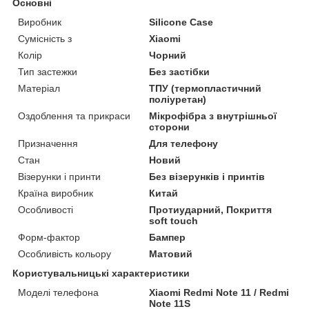
Основні
Виробник
Silicone Case
Сумісність з
Xiaomi
Колір
Чорний
Тип застежки
Без застібки
Матеріал
ТПУ (термопластичний
поліуретан)
Оздоблення та прикраси
Мікрофібра з внутрішньої
сторони
Призначення
Для телефону
Стан
Новий
Візерунки і принти
Без візерунків і принтів
Країна виробник
Китай
Особливості
Протиударний, Покриття
soft touch
Форм-фактор
Бампер
Особливість кольору
Матовий
Користувальницькі характеристики
Моделі телефона
Xiaomi Redmi Note 11 / Redmi
Note 11S