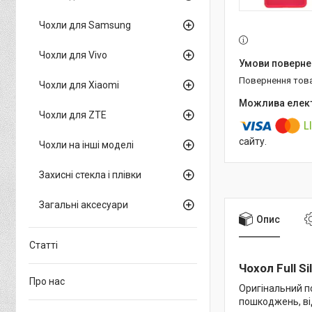
Чохли для Samsung
Чохли для Vivo
повернення тов
Чохли для Xiaomi
Чохли для ZTE
сайту.
Чохли на інші моделі
Захисні стекла і плівки
Загальні аксесуари
Опис
Статті
Чохол Full S
Про нас
Оригінальний п
пошкоджень, від