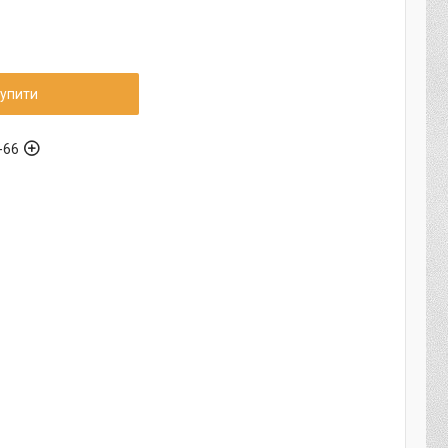
упити
-66