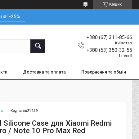
Кошик
ція! -25%
+380 (67) 311-85-66
Київстар
+380 (63) 350-32-55
Lifecell
кти
Доставка та оплата
Повернення та обмін
ки
Код:
arbc21249
l Silicone Case для Xiaomi Redmi
ro / Note 10 Pro Max Red