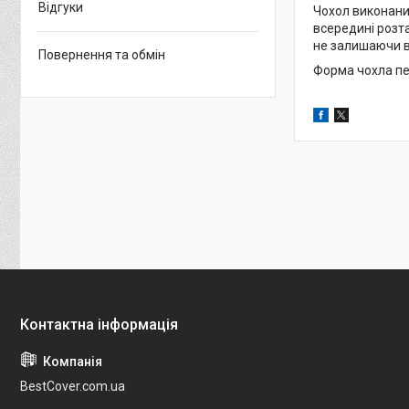
Відгуки
Чохол виконаний
всередині розта
не залишаючи в
Повернення та обмін
Форма чохла пе
BestCover.com.ua