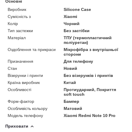
Основні
Виробник
Silicone Case
Сумісність з
Xiaomi
Колір
Чорний
Тип застежки
Без застібки
Матеріал
ТПУ (термопластичний
поліуретан)
Оздоблення та прикраси
Мікрофібра з внутрішньої
сторони
Призначення
Для телефону
Стан
Новий
Візерунки і принти
Без візерунків і принтів
Країна виробник
Китай
Особливості
Протиударний, Покриття
soft touch
Форм-фактор
Бампер
Особливість кольору
Матовий
Модель телефону
Xiaomi Redmi Note 10 Pro
Приховати