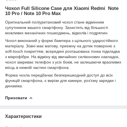
Чохол Full Silicone Case для Xiaomi Redmi Note
10 Pro / Note 10 Pro Max
Оригінальний поліуретановий чохол стане відмінним
супутником вашого смартфону. Захистить від більшості
можливих механічних пошкоджень, відколів і подряпин.
Чохол виконаний у формі бампера з щільного ударостійкого
матеріалу. Зовні має матову, приємну на дотик поверхню з
soft-touch покриттям, всередині розташована тонка підкладка
з мікрофібри. На відміну від звичайних силіконових накладок,
чохол закриває телефон з усіх боків, не залишаючи вразливих
місць в нижній частині смартфона.
Форма чохла передбачає безперешкодний доступ до всіх
функцій смартфона, є вирізи для камери, роз'єму зарядки і
динаміка.
Приховати
Характеристики