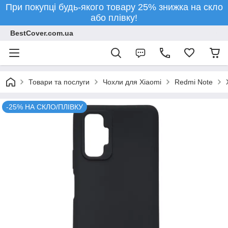
При покупці будь-якого товару 25% знижка на скло
або плівку!
BestCover.com.ua
Товари та послуги
Чохли для Xiaomi
Redmi Note
-25% НА СКЛО/ПЛІВКУ