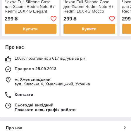
Чохол Full Silicone Case
Чохол Full Silicone Case
Чохо
для Xiaomi Redmi Note 9 /
для Xiaomi Redmi Note 9 /
для 
Redmi 10X 4G Elegant
Redmi 10X 4G Mocco
Red
Purple
299
299
299
₴
₴
Купити
Купити
Про нас
100% позитивних з 617 відгуків за рік
Працює з 25.09.2013
м. Хмельницький
вул. Київська 4, Хмельницький, Україна
Контакти
Сьогодні вихідний
Показати весь графік роботи
Про нас