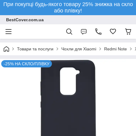
При покупці будь-якого товару 25% знижка на скло
або плівку!
BestCover.com.ua
Товари та послуги
Чохли для Xiaomi
Redmi Note
-25% НА СКЛО/ПЛІВКУ