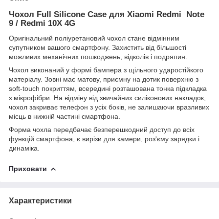
Чохол Full Silicone Case для Xiaomi Redmi Note
9 / Redmi 10X 4G
Оригінальний поліуретановий чохол стане відмінним
супутником вашого смартфону. Захистить від більшості
можливих механічних пошкоджень, відколів і подряпин.
Чохол виконаний у формі бампера з щільного ударостійкого
матеріалу. Зовні має матову, приємну на дотик поверхню з
soft-touch покриттям, всередині розташована тонка підкладка
з мікрофібри. На відміну від звичайних силіконових накладок,
чохол закриває телефон з усіх боків, не залишаючи вразливих
місць в нижній частині смартфона.
Форма чохла передбачає безперешкодний доступ до всіх
функцій смартфона, є вирізи для камери, роз'єму зарядки і
динаміка.
Приховати
Характеристики