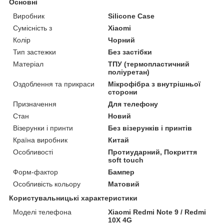
Основні
Виробник
Silicone Case
Сумісність з
Xiaomi
Колір
Чорний
Тип застежки
Без застібки
Матеріал
ТПУ (термопластичний
поліуретан)
Оздоблення та прикраси
Мікрофібра з внутрішньої
сторони
Призначення
Для телефону
Стан
Новий
Візерунки і принти
Без візерунків і принтів
Країна виробник
Китай
Особливості
Протиударний, Покриття
soft touch
Форм-фактор
Бампер
Особливість кольору
Матовий
Користувальницькі характеристики
Моделі телефона
Xiaomi Redmi Note 9 / Redmi
10X 4G