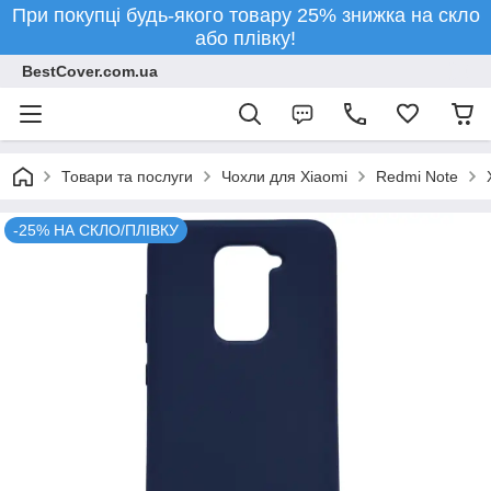
При покупці будь-якого товару 25% знижка на скло
або плівку!
BestCover.com.ua
Товари та послуги
Чохли для Xiaomi
Redmi Note
-25% НА СКЛО/ПЛІВКУ