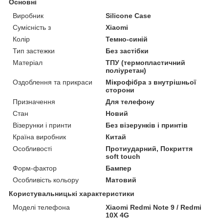
Основні
Виробник
Silicone Case
Сумісність з
Xiaomi
Колір
Темно-синій
Тип застежки
Без застібки
Матеріал
ТПУ (термопластичний
поліуретан)
Оздоблення та прикраси
Мікрофібра з внутрішньої
сторони
Призначення
Для телефону
Стан
Новий
Візерунки і принти
Без візерунків і принтів
Країна виробник
Китай
Особливості
Протиударний, Покриття
soft touch
Форм-фактор
Бампер
Особливість кольору
Матовий
Користувальницькі характеристики
Моделі телефона
Xiaomi Redmi Note 9 / Redmi
10X 4G