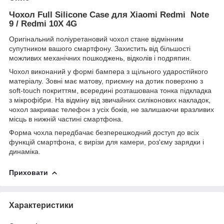
Чохол Full Silicone Case для Xiaomi Redmi Note
9 / Redmi 10X 4G
Оригінальний поліуретановий чохол стане відмінним
супутником вашого смартфону. Захистить від більшості
можливих механічних пошкоджень, відколів і подряпин.
Чохол виконаний у формі бампера з щільного ударостійкого
матеріалу. Зовні має матову, приємну на дотик поверхню з
soft-touch покриттям, всередині розташована тонка підкладка
з мікрофібри. На відміну від звичайних силіконових накладок,
чохол закриває телефон з усіх боків, не залишаючи вразливих
місць в нижній частині смартфона.
Форма чохла передбачає безперешкодний доступ до всіх
функцій смартфона, є вирізи для камери, роз'єму зарядки і
динаміка.
Приховати
Характеристики