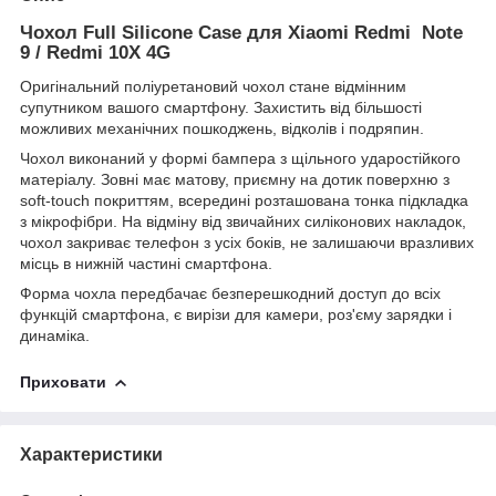
Чохол Full Silicone Case для Xiaomi Redmi Note
9 / Redmi 10X 4G
Оригінальний поліуретановий чохол стане відмінним
супутником вашого смартфону. Захистить від більшості
можливих механічних пошкоджень, відколів і подряпин.
Чохол виконаний у формі бампера з щільного ударостійкого
матеріалу. Зовні має матову, приємну на дотик поверхню з
soft-touch покриттям, всередині розташована тонка підкладка
з мікрофібри. На відміну від звичайних силіконових накладок,
чохол закриває телефон з усіх боків, не залишаючи вразливих
місць в нижній частині смартфона.
Форма чохла передбачає безперешкодний доступ до всіх
функцій смартфона, є вирізи для камери, роз'єму зарядки і
динаміка.
Приховати
Характеристики