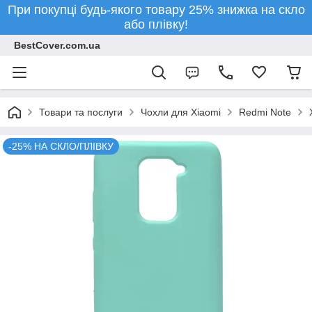
При покупці будь-якого товару 25% знижка на скло
або плівку!
BestCover.com.ua
Товари та послуги
Чохли для Xiaomi
Redmi Note
-25% НА СКЛО/ПЛІВКУ