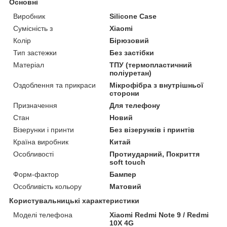
Основні
Виробник
Silicone Case
Сумісність з
Xiaomi
Колір
Бірюзовий
Тип застежки
Без застібки
Матеріал
ТПУ (термопластичний
поліуретан)
Оздоблення та прикраси
Мікрофібра з внутрішньої
сторони
Призначення
Для телефону
Стан
Новий
Візерунки і принти
Без візерунків і принтів
Країна виробник
Китай
Особливості
Протиударний, Покриття
soft touch
Форм-фактор
Бампер
Особливість кольору
Матовий
Користувальницькі характеристики
Моделі телефона
Xiaomi Redmi Note 9 / Redmi
10X 4G