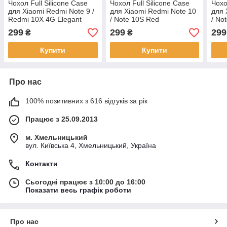
Чохол Full Silicone Case
Чохол Full Silicone Case
Чохо
для Xiaomi Redmi Note 9 /
для Xiaomi Redmi Note 10
для 
Redmi 10X 4G Elegant
/ Note 10S Red
/ No
Purple
299
299
299
₴
₴
Купити
Купити
Про нас
100% позитивних з 616 відгуків за рік
Працює з 25.09.2013
м. Хмельницький
вул. Київська 4, Хмельницький, Україна
Контакти
Сьогодні працює з 10:00 до 16:00
Показати весь графік роботи
Про нас