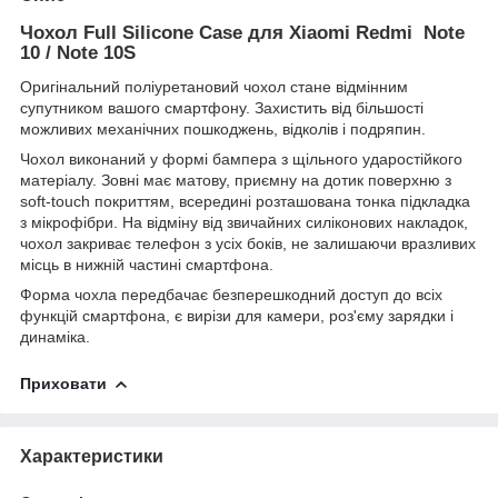
Чохол Full Silicone Case для Xiaomi Redmi Note
10 / Note 10S
Оригінальний поліуретановий чохол стане відмінним
супутником вашого смартфону. Захистить від більшості
можливих механічних пошкоджень, відколів і подряпин.
Чохол виконаний у формі бампера з щільного ударостійкого
матеріалу. Зовні має матову, приємну на дотик поверхню з
soft-touch покриттям, всередині розташована тонка підкладка
з мікрофібри. На відміну від звичайних силіконових накладок,
чохол закриває телефон з усіх боків, не залишаючи вразливих
місць в нижній частині смартфона.
Форма чохла передбачає безперешкодний доступ до всіх
функцій смартфона, є вирізи для камери, роз'єму зарядки і
динаміка.
Приховати
Характеристики