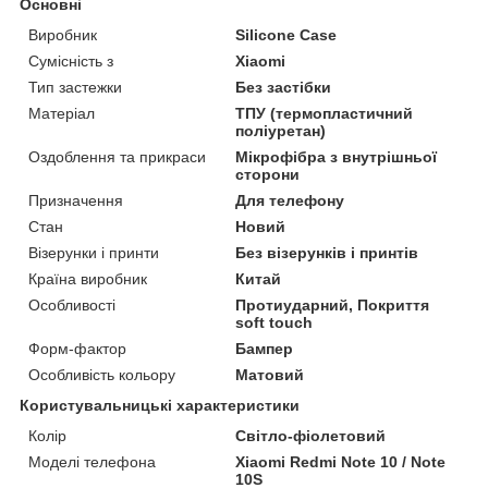
Основні
Виробник
Silicone Case
Сумісність з
Xiaomi
Тип застежки
Без застібки
Матеріал
ТПУ (термопластичний
поліуретан)
Оздоблення та прикраси
Мікрофібра з внутрішньої
сторони
Призначення
Для телефону
Стан
Новий
Візерунки і принти
Без візерунків і принтів
Країна виробник
Китай
Особливості
Протиударний, Покриття
soft touch
Форм-фактор
Бампер
Особливість кольору
Матовий
Користувальницькі характеристики
Колір
Світло-фіолетовий
Моделі телефона
Xiaomi Redmi Note 10 / Note
10S