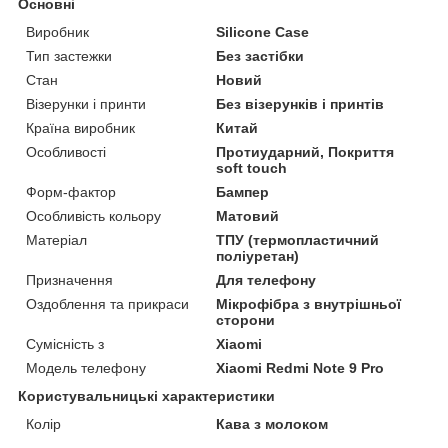
Основні
Виробник
Silicone Case
Тип застежки
Без застібки
Стан
Новий
Візерунки і принти
Без візерунків і принтів
Країна виробник
Китай
Особливості
Протиударний, Покриття
soft touch
Форм-фактор
Бампер
Особливість кольору
Матовий
Матеріал
ТПУ (термопластичний
поліуретан)
Призначення
Для телефону
Оздоблення та прикраси
Мікрофібра з внутрішньої
сторони
Сумісність з
Xiaomi
Модель телефону
Xiaomi Redmi Note 9 Pro
Користувальницькі характеристики
Колір
Кава з молоком