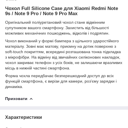
Чохол Full Silicone Case для Xiaomi Redmi Note
9s / Note 9 Pro / Note 9 Pro Max
Оригінальний поліуретановий чохол стане відмінним
супутником вашого смартфону. Захистить від більшості
можливих механічних пошкоджень, відколів і подряпин.
Чохол виконаний у формі бампера з щільного ударостійкого
матеріалу. Зовні має матову, приємну на дотик поверхню з
soft-touch покриттям, всередині розташована тонка підкладка
з мікрофібри. На відміну від звичайних силіконових накладок,
чохол закриває телефон з усіх боків, не залишаючи вразливих
місць в нижній частині смартфона.
Форма чохла передбачає безперешкодний доступ до всіх
функцій смартфона, є вирізи для камери, роз'єму зарядки і
динаміка.
Приховати
Характеристики