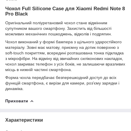
Чохол Full Silicone Case для Xiaomi Redmi Note 8
Pro Black
Оригінальний поліуретановий чохол стане відмінним
супутником вашого смартфону. Захистить від більшості
можливих механічних пошкоджень, відколів і подряпин.
Чохол виконаний у формі бампера з щільного ударостійкого
матеріалу. Зовні має матову, приємну на дотик поверхню з
soft-touch покриттям, всередині розташована тонка підкладка
з мікрофібри. На відміну від звичайних силіконових накладок,
чохол закриває телефон з усіх боків, не залишаючи вразливих
місць в нижній частині смартфона.
Форма чохла передбачає безперешкодний доступ до всіх
функцій смартфона, є вирізи для камери, роз'єму зарядки і
динаміка.
Приховати
Характеристики