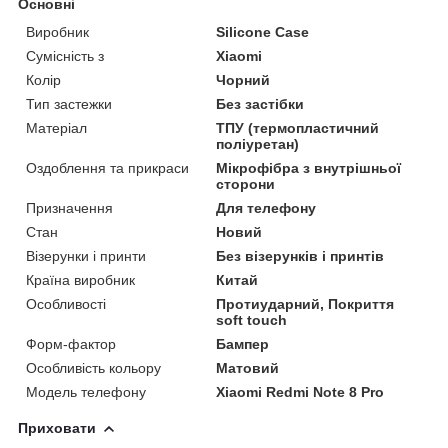
Основні
Виробник
Silicone Case
Сумісність з
Xiaomi
Колір
Чорний
Тип застежки
Без застібки
Матеріал
ТПУ (термопластичний
поліуретан)
Оздоблення та прикраси
Мікрофібра з внутрішньої
сторони
Призначення
Для телефону
Стан
Новий
Візерунки і принти
Без візерунків і принтів
Країна виробник
Китай
Особливості
Протиударний, Покриття
soft touch
Форм-фактор
Бампер
Особливість кольору
Матовий
Модель телефону
Xiaomi Redmi Note 8 Pro
Приховати