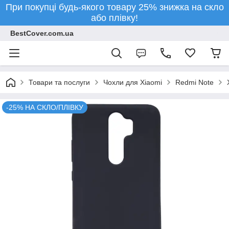
При покупці будь-якого товару 25% знижка на скло
або плівку!
BestCover.com.ua
Товари та послуги
Чохли для Xiaomi
Redmi Note
-25% НА СКЛО/ПЛІВКУ