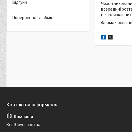
Відгуки
Чохол виконаний
всередині розта
не залишаючи в
Повернення та обмін
Форма чохла пе
BestCover.com.ua