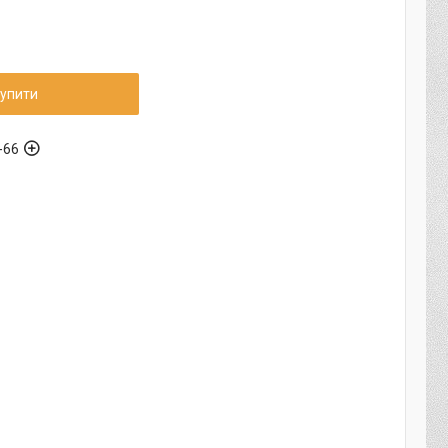
упити
-66