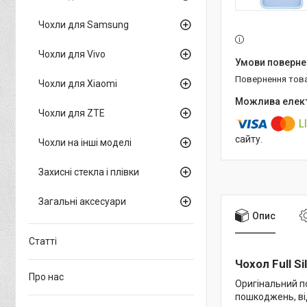
Чохли для Samsung
Чохли для Vivo
повернення тов
Чохли для Xiaomi
Чохли для ZTE
сайту.
Чохли на інші моделі
Захисні стекла і плівки
Загальні аксесуари
Опис
Статті
Чохол Full S
Про нас
Оригінальний п
пошкоджень, від