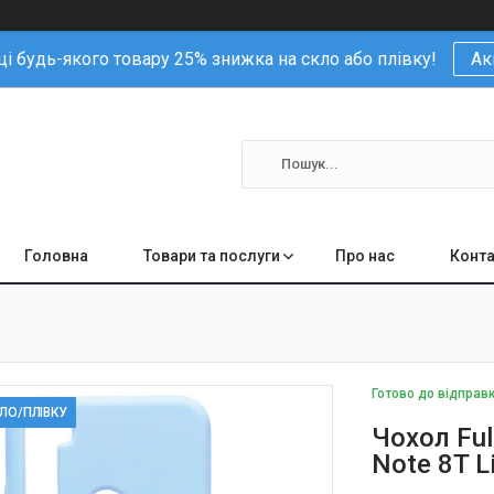
і будь-якого товару 25% знижка на скло або плівку!
Ак
Головна
Товари та послуги
Про нас
Конта
Готово до відправ
КЛО/ПЛІВКУ
Чохол Ful
Note 8T L