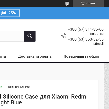
Кошик
ція! -25%
+380 (67) 311-85-66
Київстар
+380 (63) 350-32-55
Lifecell
кти
Доставка та оплата
Повернення та обмін
ки
Код:
arbc21190
l Silicone Case для Xiaomi Redmi
ight Blue