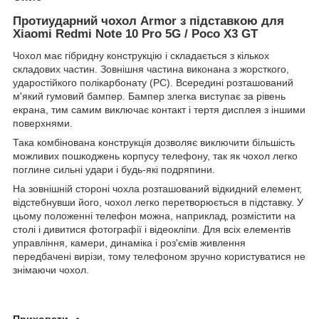
Протиударний чохол Armor з підставкою для
Xiaomi Redmi Note 10 Pro 5G / Poco X3 GT
Чохол має гібридну конструкцію і складається з кількох
складових частин. Зовнішня частина виконана з жорсткого,
ударостійкого полікарбонату (PC). Всередині розташований
м'який гумовий бампер. Бампер злегка виступає за рівень
екрана, тим самим виключає контакт і тертя дисплея з іншими
поверхнями.
Така комбінована конструкція дозволяє виключити більшість
можливих пошкоджень корпусу телефону, так як чохол легко
поглине сильні удари і будь-які подряпини.
На зовнішній стороні чохла розташований відкидний елемент,
відстебнувши його, чохол легко перетворюється в підставку. У
цьому положенні телефон можна, наприклад, розмістити на
столі і дивитися фотографії і відеокліпи. Для всіх елементів
управління, камери, динаміка і роз'ємів живлення
передбачені вирізи, тому телефоном зручно користуватися не
знімаючи чохол.
Приховати