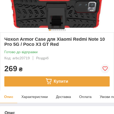
Чохол Armor Case для Xiaomi Redmi Note 10
Pro 5G / Poco X3 GT Red
Готово до відправки
Код: arbc20719
Роздріб
269
₴
Купити
Опис
Характеристики
Доставка
Оплата
Умови п
Опис