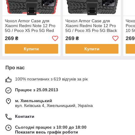
Чохол Armor Case для
Чохол Armor Case для
Чохо
Xiaomi Redmi Note 12 Pro
Xiaomi Redmi Note 12 Pro
Poco
5G / Poco X5 Pro 5G Red
5G / Poco X5 Pro 5G Black
10 5
269
269
269
₴
₴
Купити
Купити
Про нас
100% позитивних з 619 відгуків за рік
Працює з 25.09.2013
м. Хмельницький
вул. Київська 4, Хмельницький, Україна
Контакти
Сьогодні працює з 10:00 до 18:00
Показати весь графік роботи