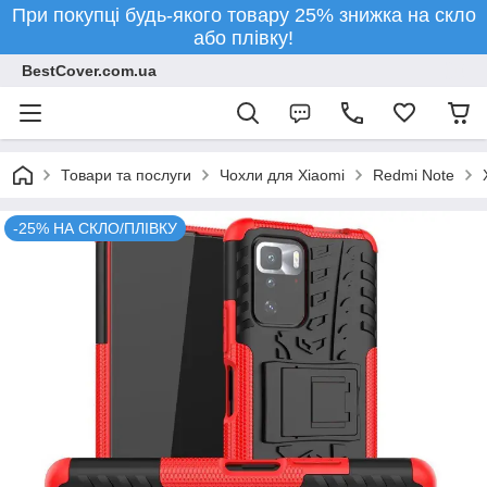
При покупці будь-якого товару 25% знижка на скло
або плівку!
BestCover.com.ua
Товари та послуги
Чохли для Xiaomi
Redmi Note
-25% НА СКЛО/ПЛІВКУ