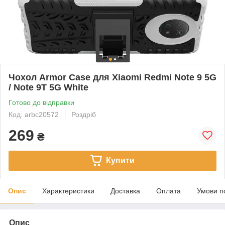
Чохол Armor Case для Xiaomi Redmi Note 9 5G
/ Note 9T 5G White
Готово до відправки
Код: arbc20572
Роздріб
269
₴
Купити
Опис
Характеристики
Доставка
Оплата
Умови п
Опис