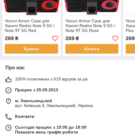
Чохол Armor Case для
Чохол Armor Case для
Чохо
Xiaomi Redmi Note 9 5G /
Xiaomi Redmi Note 9 5G /
Xiao
Note 9T 5G Red
Note 9T 5G Rose
Plus
269
269
269
₴
₴
Купити
Купити
Про нас
100% позитивних з 619 відгуків за рік
Працює з 25.09.2013
м. Хмельницький
вул. Київська 4, Хмельницький, Україна
Контакти
Сьогодні працює з 10:00 до 18:00
Показати весь графік роботи