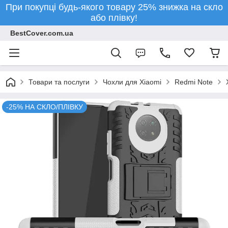
При покупці будь-якого товару 25% знижка на скло
або плівку!
BestCover.com.ua
Товари та послуги
Чохли для Xiaomi
Redmi Note
-25% НА СКЛО/ПЛІВКУ