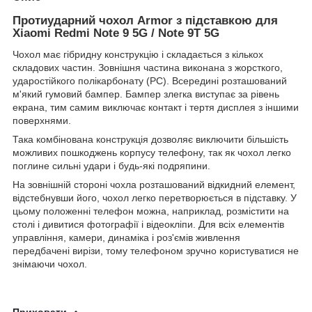
Протиударний чохол Armor з підставкою для
Xiaomi
Redmi Note 9 5G / Note 9T 5G
Чохол має гібридну конструкцію і складається з кількох
складових частин. Зовнішня частина виконана з жорсткого,
ударостійкого полікарбонату (PC). Всередині розташований
м'який гумовий бампер. Бампер злегка виступає за рівень
екрана, тим самим виключає контакт і тертя дисплея з іншими
поверхнями.
Така комбінована конструкція дозволяє виключити більшість
можливих пошкоджень корпусу телефону, так як чохол легко
поглине сильні удари і будь-які подряпини.
На зовнішній стороні чохла розташований відкидний елемент,
відстебнувши його, чохол легко перетворюється в підставку. У
цьому положенні телефон можна, наприклад, розмістити на
столі і дивитися фотографії і відеокліпи. Для всіх елементів
управління, камери, динаміка і роз'ємів живлення
передбачені вирізи, тому телефоном зручно користуватися не
знімаючи чохол.
Приховати