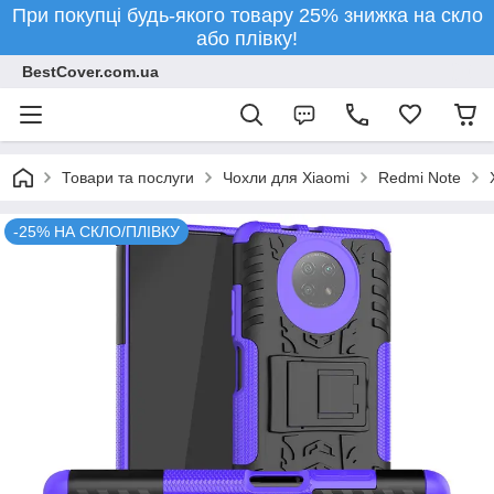
При покупці будь-якого товару 25% знижка на скло
або плівку!
BestCover.com.ua
Товари та послуги
Чохли для Xiaomi
Redmi Note
-25% НА СКЛО/ПЛІВКУ