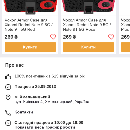
Чохол Armor Case для
Чохол Armor Case для
Чохо
Xiaomi Redmi Note 9 5G /
Xiaomi Redmi Note 9 5G /
Xiao
Note 9T 5G Red
Note 9T 5G Rose
Plus
269
269
269
₴
₴
Купити
Купити
Про нас
100% позитивних з 619 відгуків за рік
Працює з 25.09.2013
м. Хмельницький
вул. Київська 4, Хмельницький, Україна
Контакти
Сьогодні працює з 10:00 до 18:00
Показати весь графік роботи