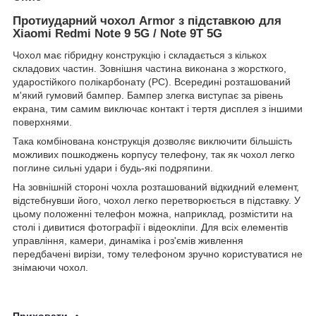
Протиударний чохол Armor з підставкою для
Xiaomi
Redmi Note 9 5G / Note 9T 5G
Чохол має гібридну конструкцію і складається з кількох
складових частин. Зовнішня частина виконана з жорсткого,
ударостійкого полікарбонату (PC). Всередині розташований
м'який гумовий бампер. Бампер злегка виступає за рівень
екрана, тим самим виключає контакт і тертя дисплея з іншими
поверхнями.
Така комбінована конструкція дозволяє виключити більшість
можливих пошкоджень корпусу телефону, так як чохол легко
поглине сильні удари і будь-які подряпини.
На зовнішній стороні чохла розташований відкидний елемент,
відстебнувши його, чохол легко перетворюється в підставку. У
цьому положенні телефон можна, наприклад, розмістити на
столі і дивитися фотографії і відеокліпи. Для всіх елементів
управління, камери, динаміка і роз'ємів живлення
передбачені вирізи, тому телефоном зручно користуватися не
знімаючи чохол.
Приховати