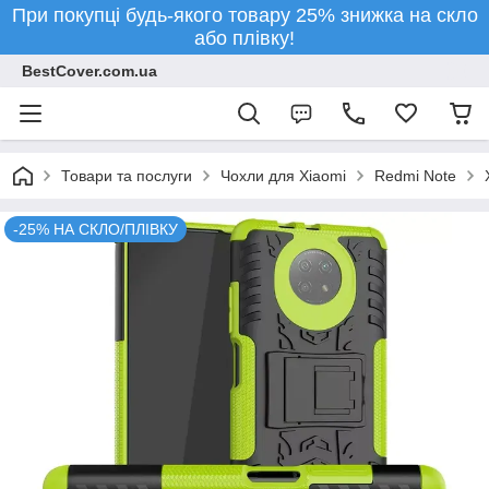
При покупці будь-якого товару 25% знижка на скло
або плівку!
BestCover.com.ua
Товари та послуги
Чохли для Xiaomi
Redmi Note
-25% НА СКЛО/ПЛІВКУ