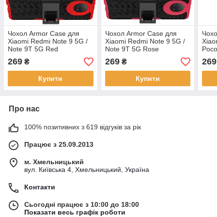
Чохол Armor Case для
Чохол Armor Case для
Чохо
Xiaomi Redmi Note 9 5G /
Xiaomi Redmi Note 9 5G /
Xiao
Note 9T 5G Red
Note 9T 5G Rose
Poco
269
269
269
₴
₴
Купити
Купити
Про нас
100% позитивних з 619 відгуків за рік
Працює з 25.09.2013
м. Хмельницький
вул. Київська 4, Хмельницький, Україна
Контакти
Сьогодні працює з 10:00 до 18:00
Показати весь графік роботи