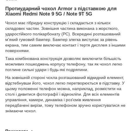
Протиударний чохол Armor з підставкою для
Xiaomi
Redmi Note 9 5G / Note 9T 5G
Чохол має гібридну конструкцію і складається з кількох
складових частин. Зовнішня частина виконана з жорсткого,
ударостійкого полікарбонату (PC). Всередині розташований
м'який гумовий бампер. Бампер злегка виступає за рівень
екрана, тим самим виключає контакт і тертя дисплея з іншими
поверхнями.
Така комбінована конструкція дозволяє виключити більшість
можливих пошкоджень корпусу телефону, так як чохол легко
поглине сильні удари і будь-які подряпини.
На зовнішній стороні чохла розташований відкидний елемент,
відстебнувши його, чохол легко перетворюється в підставку. У
цьому положенні телефон можна, наприклад, розмістити на
столі і дивитися фотографії і відеокліпи. Для всіх елементів
управління, камери, динаміка і роз'ємів живлення
передбачені вирізи, тому телефоном зручно користуватися не
знімаючи чохол.
Приховати