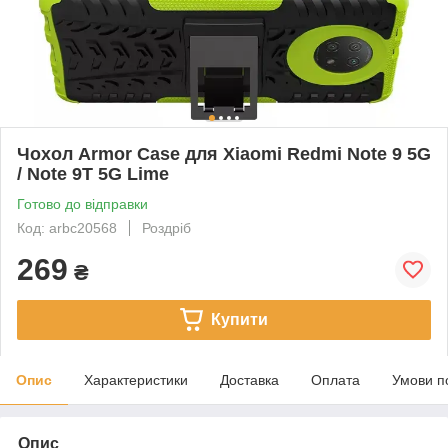
Чохол Armor Case для Xiaomi Redmi Note 9 5G
/ Note 9T 5G Lime
Готово до відправки
Код: arbc20568
Роздріб
269
₴
Купити
Опис
Характеристики
Доставка
Оплата
Умови п
Опис