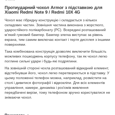
Протиударний чохол Armor з підставкою для
Xiaomi Redmi Note 9 / Redmi 10X 4G
Чохол має гібридну конструкцію і складається з кількох
складових частин. Зовнішня частина виконана з жорсткого,
ударостійкого полікарбонату (PC). Всередині розташований
м'який гумовий бампер. Бампер злегка виступає за рівень
екрана, тим самим виключає контакт і тертя дисплея з іншими
поверхнями.
Така комбінована конструкція дозволяє виключити більшість
можливих пошкоджень корпусу телефону, так як чохол легко
поглине сильні удари і будь-які подряпини.
На зовнішній стороні чохла розташований відкидний елемент,
відстебнувши його, чохол легко перетворюється в підставку. У
цьому положенні телефон можна, наприклад, розмістити на
столі і дивитися фотографії і відеокліпи. Для всіх елементів
управління, камери, динаміка і роз'ємів живлення
передбачені вирізи, тому телефоном зручно користуватися не
знімаючи чохол.
Приховати