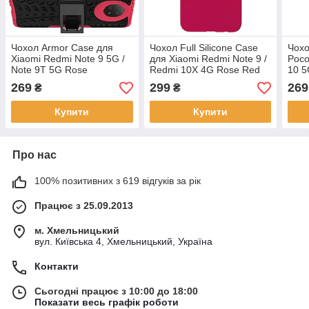
Чохол Armor Case для
Чохол Full Silicone Case
Чохо
Xiaomi Redmi Note 9 5G /
для Xiaomi Redmi Note 9 /
Poco
Note 9T 5G Rose
Redmi 10X 4G Rose Red
10 5
269
299
269
₴
₴
Купити
Купити
Про нас
100% позитивних з 619 відгуків за рік
Працює з 25.09.2013
м. Хмельницький
вул. Київська 4, Хмельницький, Україна
Контакти
Сьогодні працює з 10:00 до 18:00
Показати весь графік роботи