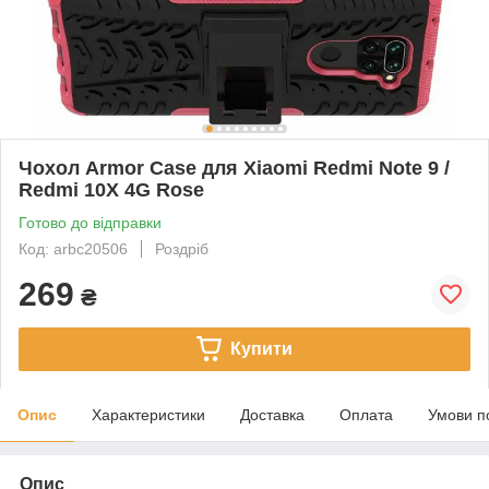
Чохол Armor Case для Xiaomi Redmi Note 9 /
Redmi 10X 4G Rose
Готово до відправки
Код: arbc20506
Роздріб
269
₴
Купити
Опис
Характеристики
Доставка
Оплата
Умови п
Опис