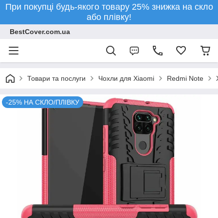
При покупці будь-якого товару 25% знижка на скло
або плівку!
BestCover.com.ua
Товари та послуги
Чохли для Xiaomi
Redmi Note
-25% НА СКЛО/ПЛІВКУ