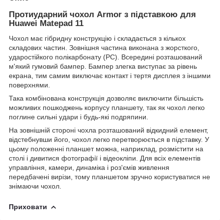
Протиударний чохол Armor з підставкою для
Huawei Matepad 11
Чохол має гібридну конструкцію і складається з кількох
складових частин. Зовнішня частина виконана з жорсткого,
ударостійкого полікарбонату (PC). Всередині розташований
м'який гумовий бампер. Бампер злегка виступає за рівень
екрана, тим самим виключає контакт і тертя дисплея з іншими
поверхнями.
Така комбінована конструкція дозволяє виключити більшість
можливих пошкоджень корпусу планшету, так як чохол легко
поглине сильні удари і будь-які подряпини.
На зовнішній стороні чохла розташований відкидний елемент,
відстебнувши його, чохол легко перетворюється в підставку. У
цьому положенні планшет можна, наприклад, розмістити на
столі і дивитися фотографії і відеокліпи. Для всіх елементів
управління, камери, динаміка і роз'ємів живлення
передбачені вирізи, тому планшетом зручно користуватися не
знімаючи чохол.
Приховати