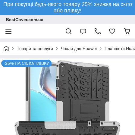
При покупці будь-якого товару 25% знижка на скло
або плівку!
BestCover.com.ua
Товари та послуги
Чохли для Huawei
Планшети Hua
-25% НА СКЛО/ПЛІВКУ