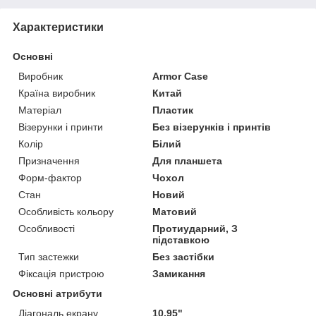
Характеристики
Основні
Виробник
Armor Case
Країна виробник
Китай
Матеріал
Пластик
Візерунки і принти
Без візерунків і принтів
Колір
Білий
Призначення
Для планшета
Форм-фактор
Чохол
Стан
Новий
Особливість кольору
Матовий
Особливості
Протиударний, З
підставкою
Тип застежки
Без застібки
Фіксація пристрою
Замикання
Основні атрибути
Діагональ екрану
10.95"