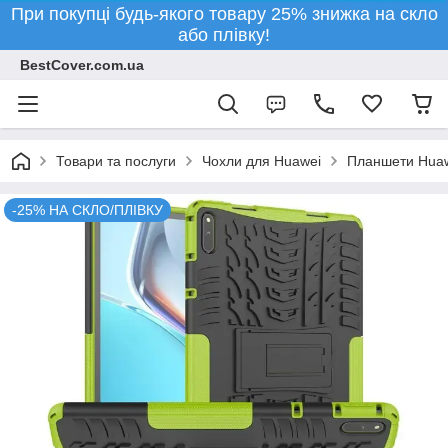
При покупці будь-якого товару 25% знижка на скло
або плівку!
BestCover.com.ua
Товари та послуги
Чохли для Huawei
Планшети Hua
-25% НА СКЛО/ПЛІВКУ