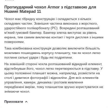
Протиударний чохол Armor з підставкою для
Huawei Matepad 11
Чохол має гібридну конструкцію і складається з кількох
складових частин. Зовнішня частина виконана з жорсткого,
ударостійкого полікарбонату (PC). Всередині розташований
м'який гумовий бампер. Бампер злегка виступає за рівень
екрана, тим самим виключає контакт і тертя дисплея з іншими
поверхнями.
Така комбінована конструкція дозволяє виключити більшість
можливих пошкоджень корпусу планшету, так як чохол легко
поглине сильні удари і будь-які подряпини.
На зовнішній стороні чохла розташований відкидний елемент,
відстебнувши його, чохол легко перетворюється в підставку. У
цьому положенні планшет можна, наприклад, розмістити на
столі і дивитися фотографії і відеокліпи. Для всіх елементів
управління, камери, динаміка і роз'ємів живлення
передбачені вирізи, тому планшетом зручно користуватися не
знімаючи чохол.
Приховати