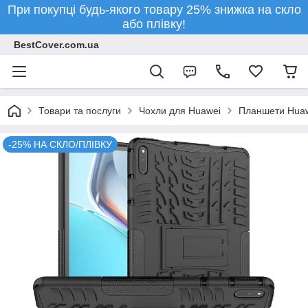
При покупці будь-якого товару 25% знижка на скло
або плівку!
BestCover.com.ua
Товари та послуги
Чохли для Huawei
Планшети Hua
-25% НА СКЛО/ПЛІВКУ