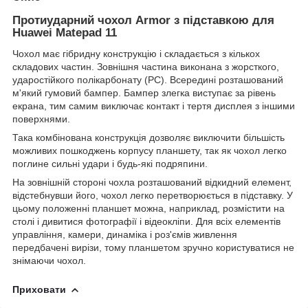
Протиударний чохол Armor з підставкою для
Huawei Matepad 11
Чохол має гібридну конструкцію і складається з кількох
складових частин. Зовнішня частина виконана з жорсткого,
ударостійкого полікарбонату (PC). Всередині розташований
м'який гумовий бампер. Бампер злегка виступає за рівень
екрана, тим самим виключає контакт і тертя дисплея з іншими
поверхнями.
Така комбінована конструкція дозволяє виключити більшість
можливих пошкоджень корпусу планшету, так як чохол легко
поглине сильні удари і будь-які подряпини.
На зовнішній стороні чохла розташований відкидний елемент,
відстебнувши його, чохол легко перетворюється в підставку. У
цьому положенні планшет можна, наприклад, розмістити на
столі і дивитися фотографії і відеокліпи. Для всіх елементів
управління, камери, динаміка і роз'ємів живлення
передбачені вирізи, тому планшетом зручно користуватися не
знімаючи чохол.
Приховати