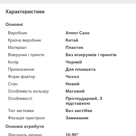
Характеристики
Основні
Виробник
Armor Case
Країна виробник
Китай
Матеріал
Пластик
Візерунки і принти
Без візерунків і принтів
Колір
Чорний
Призначення
Для планшета
Форм-фактор
Чохол
Стан
Новий
Особливість кольору
Матовий
Особливості
Протиударний, З
підставкою
Тип застежки
Без застібки
Фіксація пристрою
Замикання
Основні атрибути
Діагональ екрану
10.95"