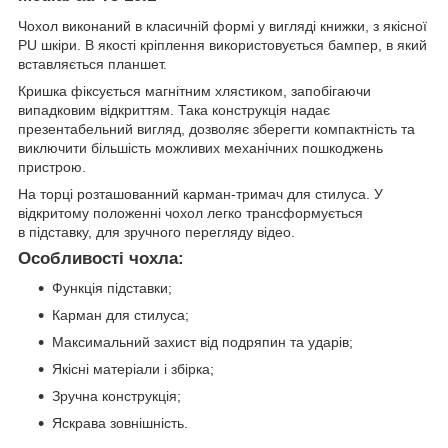
Чохол виконаний в класичній формі у вигляді книжки, з якісної
PU шкіри. В якості кріплення використовується бампер, в який
вставляється планшет.
Кришка фіксується магнітним хлястиком, запобігаючи
випадковим відкриттям. Така конструкція надає
презентабельний вигляд, дозволяє зберегти компактність та
виключити більшість можливих механічних пошкоджень
пристрою.
На торці розташованний карман-тримач для стилуса. У
відкритому положенні чохол легко трансформується
в підставку, для зручного перегляду відео.
Особливості чохла:
Функція підставки;
Карман для стилуса;
Максимальний захист від подряпин та ударів;
Якісні матеріали і збірка;
Зручна конструкція;
Яскрава зовнішність.