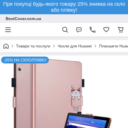
При покупці будь-якого товару 25% знижка на скло
або плівку!
BestCover.com.ua
Товари та послуги
Чохли для Huawei
Планшети Hua
-25% НА СКЛО/ПЛІВКУ