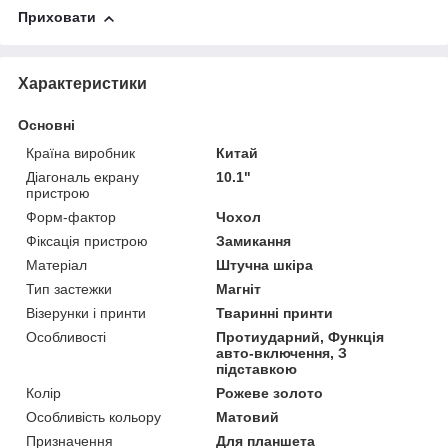
Приховати
Характеристики
Основні
Країна виробник
Китай
Діагональ екрану
10.1"
пристрою
Форм-фактор
Чохол
Фіксація пристрою
Замикання
Матеріал
Штучна шкіра
Тип застежки
Магніт
Візерунки і принти
Тваринні принти
Особливості
Протиударний, Функція
авто-включення, З
підставкою
Колір
Рожеве золото
Особливість кольору
Матовий
Призначення
Для планшета