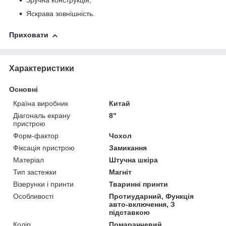
Зручна конструкція;
Яскрава зовнішність.
Приховати
Характеристики
Основні
Країна виробник
Китай
Діагональ екрану
8"
пристрою
Форм-фактор
Чохол
Фіксація пристрою
Замикання
Матеріал
Штучна шкіра
Тип застежки
Магніт
Візерунки і принти
Тваринні принти
Особливості
Протиударний, Функція
авто-включення, З
підставкою
Колір
Помаранчевий