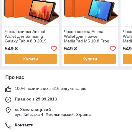
Чохол-книжка Animal
Чохол-книжка Animal
Чохо
Wallet для Samsung
Wallet для Huawei
Wall
Galaxy Tab A 8.0 2019
MediaPad M5 10.8 Frog
Medi
T290 / T295 Frog
549
549
549
₴
₴
Купити
Купити
Про нас
100% позитивних з 616 відгуків за рік
Працює з 25.09.2013
м. Хмельницький
вул. Київська 4, Хмельницький, Україна
Контакти