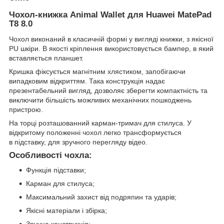
Чохол-книжка Animal Wallet для Huawei MatePad
T8 8.0
Чохол виконаний в класичній формі у вигляді книжки, з якісної
PU шкіри. В якості кріплення використовується бампер, в який
вставляється планшет.
Кришка фіксується магнітним хлястиком, запобігаючи
випадковим відкриттям. Така конструкція надає
презентабельний вигляд, дозволяє зберегти компактність та
виключити більшість можливих механічних пошкоджень
пристрою.
На торці розташованний карман-тримач для стилуса. У
відкритому положенні чохол легко трансформується
в підставку, для зручного перегляду відео.
Особливості чохла:
Функція підставки;
Карман для стилуса;
Максимальний захист від подряпин та ударів;
Якісні матеріали і збірка;