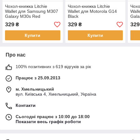
Чохол-книжка Litchie
Чохол-книжка Litchie
Чохо
Wallet для Samsung M307
Wallet для Motorola G14
Wall
Galaxy M30s Red
Black
Gala
329
329
329
₴
₴
Купити
Купити
Про нас
100% позитивних з 619 відгуків за рік
Працює з 25.09.2013
м. Хмельницький
вул. Київська 4, Хмельницький, Україна
Контакти
Сьогодні працює з 10:00 до 18:00
Показати весь графік роботи