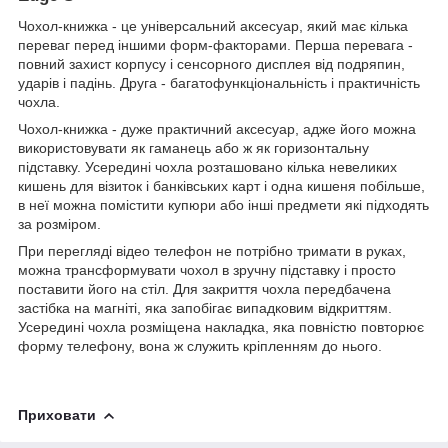
Чохол-книжка - це універсальний аксесуар, який має кілька
переваг перед іншими форм-факторами. Перша перевага -
повний захист корпусу і сенсорного дисплея від подряпин,
ударів і падінь. Друга - багатофункціональність і практичність
чохла.
Чохол-книжка - дуже практичний аксесуар, адже його можна
використовувати як гаманець або ж як горизонтальну
підставку. Усередині чохла розташовано кілька невеликих
кишень для візиток і банківських карт і одна кишеня побільше,
в неї можна помістити купюри або інші предмети які підходять
за розміром.
При перегляді відео телефон не потрібно тримати в руках,
можна трансформувати чохол в зручну підставку і просто
поставити його на стіл. Для закриття чохла передбачена
застібка на магніті, яка запобігає випадковим відкриттям.
Усередині чохла розміщена накладка, яка повністю повторює
форму телефону, вона ж служить кріпленням до нього.
Приховати