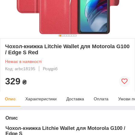
Чохол-книжка Litchie Wallet для Motorola G100
/ Edge S Red
Немає в наявності
Код: arbc18195
Роздріб
329
₴
Опис
Характеристики
Доставка
Оплата
Умови п
Опис
Чохол-книжка Litchie Wallet для Motorola G100 /
Edge S