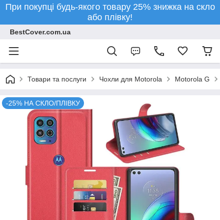
При покупці будь-якого товару 25% знижка на скло
або плівку!
BestCover.com.ua
Товари та послуги
Чохли для Motorola
Motorola G
-25% НА СКЛО/ПЛІВКУ