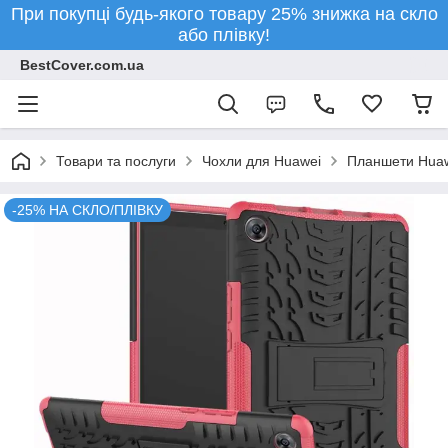
При покупці будь-якого товару 25% знижка на скло
або плівку!
BestCover.com.ua
Товари та послуги
Чохли для Huawei
Планшети Hua
-25% НА СКЛО/ПЛІВКУ