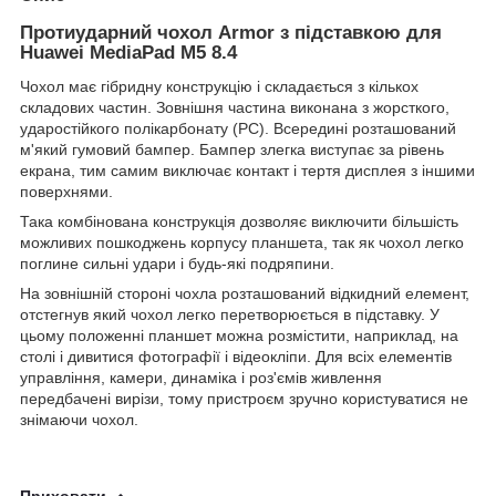
Протиударний чохол Armor з підставкою для
Huawei MediaPad M5 8.4
Чохол має гібридну конструкцію і складається з кількох
складових частин. Зовнішня частина виконана з жорсткого,
ударостійкого полікарбонату (PC). Всередині розташований
м'який гумовий бампер. Бампер злегка виступає за рівень
екрана, тим самим виключає контакт і тертя дисплея з іншими
поверхнями.
Така комбінована конструкція дозволяє виключити більшість
можливих пошкоджень корпусу планшета, так як чохол легко
поглине сильні удари і будь-які подряпини.
На зовнішній стороні чохла розташований відкидний елемент,
отстегнув який чохол легко перетворюється в підставку. У
цьому положенні планшет можна розмістити, наприклад, на
столі і дивитися фотографії і відеокліпи. Для всіх елементів
управління, камери, динаміка і роз'ємів живлення
передбачені вирізи, тому пристроєм зручно користуватися не
знімаючи чохол.
Приховати