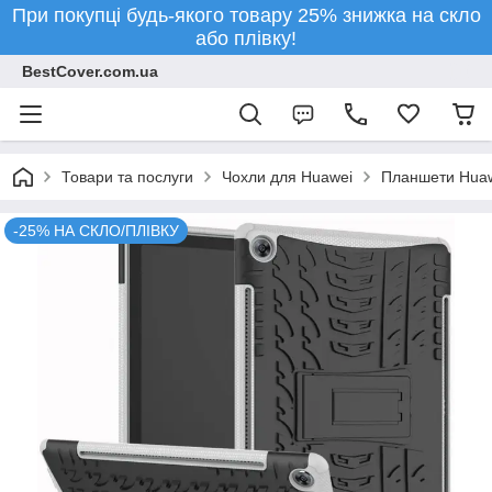
При покупці будь-якого товару 25% знижка на скло
або плівку!
BestCover.com.ua
Товари та послуги
Чохли для Huawei
Планшети Hua
-25% НА СКЛО/ПЛІВКУ