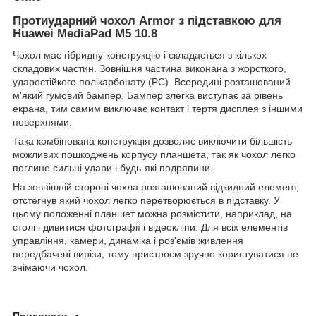
Протиударний чохол Armor з підставкою для
Huawei MediaPad M5 10.8
Чохол має гібридну конструкцію і складається з кількох
складових частин. Зовнішня частина виконана з жорсткого,
ударостійкого полікарбонату (PC). Всередині розташований
м'який гумовий бампер. Бампер злегка виступає за рівень
екрана, тим самим виключає контакт і тертя дисплея з іншими
поверхнями.
Така комбінована конструкція дозволяє виключити більшість
можливих пошкоджень корпусу планшета, так як чохол легко
поглине сильні удари і будь-які подряпини.
На зовнішній стороні чохла розташований відкидний елемент,
отстегнув який чохол легко перетворюється в підставку. У
цьому положенні планшет можна розмістити, наприклад, на
столі і дивитися фотографії і відеокліпи. Для всіх елементів
управління, камери, динаміка і роз'ємів живлення
передбачені вирізи, тому пристроєм зручно користуватися не
знімаючи чохол.
Приховати