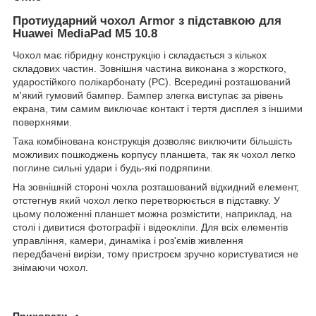
Протиударний чохол Armor з підставкою для
Huawei MediaPad M5 10.8
Чохол має гібридну конструкцію і складається з кількох
складових частин. Зовнішня частина виконана з жорсткого,
ударостійкого полікарбонату (PC). Всередині розташований
м'який гумовий бампер. Бампер злегка виступає за рівень
екрана, тим самим виключає контакт і тертя дисплея з іншими
поверхнями.
Така комбінована конструкція дозволяє виключити більшість
можливих пошкоджень корпусу планшета, так як чохол легко
поглине сильні удари і будь-які подряпини.
На зовнішній стороні чохла розташований відкидний елемент,
отстегнув який чохол легко перетворюється в підставку. У
цьому положенні планшет можна розмістити, наприклад, на
столі і дивитися фотографії і відеокліпи. Для всіх елементів
управління, камери, динаміка і роз'ємів живлення
передбачені вирізи, тому пристроєм зручно користуватися не
знімаючи чохол.
Приховати