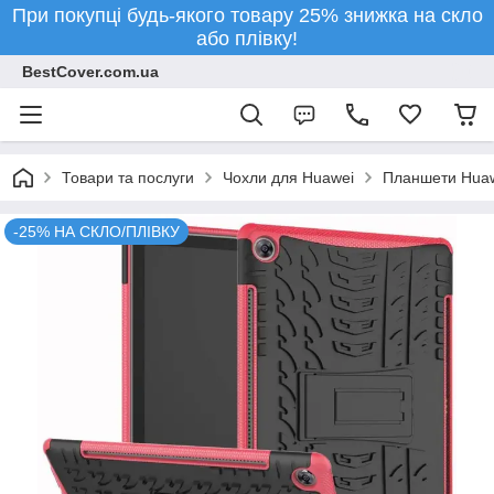
При покупці будь-якого товару 25% знижка на скло
або плівку!
BestCover.com.ua
Товари та послуги
Чохли для Huawei
Планшети Hua
-25% НА СКЛО/ПЛІВКУ