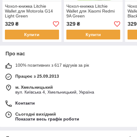
Чохол-книжка Litchie
Чохол-книжка Litchie
Чохо
Wallet для Motorola G14
Wallet для Xiaomi Redmi
Wall
Light Green
9A Green
Blac
329
329
329
₴
₴
Купити
Купити
Про нас
100% позитивних з 617 відгуків за рік
Працює з 25.09.2013
м. Хмельницький
вул. Київська 4, Хмельницький, Україна
Контакти
Сьогодні вихідний
Показати весь графік роботи