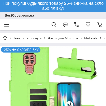
При покупці будь-якого товару 25% знижка на скло
або плівку!
BestCover.com.ua
Товари та послуги
Чохли для Motorola
Motorola G
-25% НА СКЛО/ПЛІВКУ