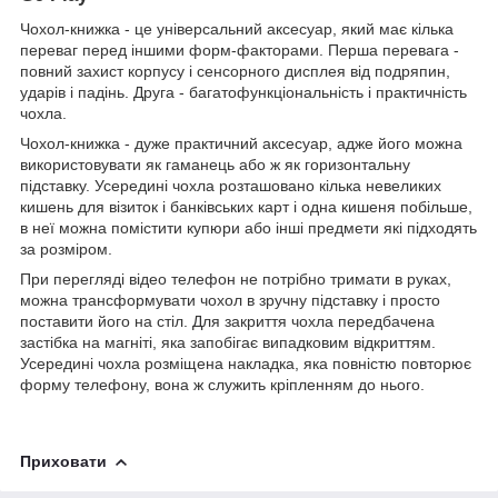
Чохол-книжка - це універсальний аксесуар, який має кілька
переваг перед іншими форм-факторами. Перша перевага -
повний захист корпусу і сенсорного дисплея від подряпин,
ударів і падінь. Друга - багатофункціональність і практичність
чохла.
Чохол-книжка - дуже практичний аксесуар, адже його можна
використовувати як гаманець або ж як горизонтальну
підставку. Усередині чохла розташовано кілька невеликих
кишень для візиток і банківських карт і одна кишеня побільше,
в неї можна помістити купюри або інші предмети які підходять
за розміром.
При перегляді відео телефон не потрібно тримати в руках,
можна трансформувати чохол в зручну підставку і просто
поставити його на стіл. Для закриття чохла передбачена
застібка на магніті, яка запобігає випадковим відкриттям.
Усередині чохла розміщена накладка, яка повністю повторює
форму телефону, вона ж служить кріпленням до нього.
Приховати