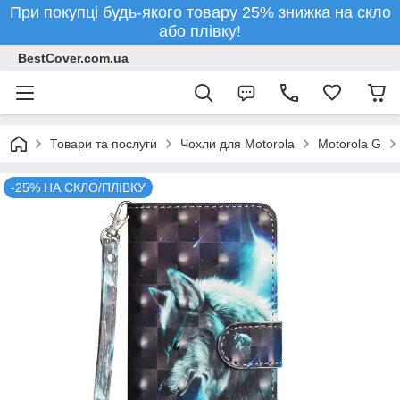
При покупці будь-якого товару 25% знижка на скло
або плівку!
BestCover.com.ua
Товари та послуги
Чохли для Motorola
Motorola G
-25% НА СКЛО/ПЛІВКУ