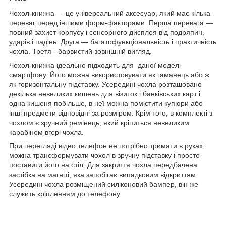
Чохол-книжка ― це універсальний аксесуар, який має кілька
переваг перед іншими форм-факторами. Перша перевага ―
повний захист корпусу і сенсорного дисплея від подряпин,
ударів і падінь. Друга ― багатофункціональність і практичність
чохла. Третя - барвистий зовнішній вигляд.
Чохол-книжка ідеально підходить для даної моделі
смартфону. Його можна використовувати як гаманець або ж
як горизонтальну підставку. Усередині чохла розташовано
декілька невеликих кишень для візиток і банківських карт і
одна кишеня побільше, в неї можна помістити купюри або
інші предмети відповідні за розміром. Крім того, в комплекті з
чохлом є зручний ремінець, який кріпиться невеликим
карабіном вгорі чохла.
При перегляді відео телефон не потрібно тримати в руках,
можна трансформувати чохол в зручну підставку і просто
поставити його на стіл. Для закриття чохла передбачена
застібка на магніті, яка запобігає випадковим відкриттям.
Усередині чохла розміщений силіконовий бампер, він же
служить кріпленням до телефону.