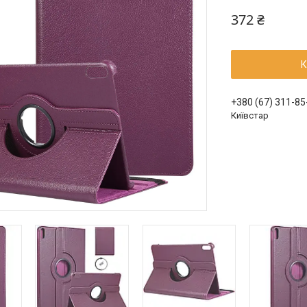
372 ₴
К
+380 (67) 311-85
Київстар