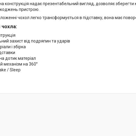
на конструкція надає презентабельний вигляд, дозволяє зберегти 
шкоджень пристрою.
ложенні чохол легко трансформується в підставку, вона має поворо
 чохла:
нтрукція
ний захист від подряпин та ударів
ріали і збірка
ідставки
на дотик матеріал
й механізм на 360°
ke / Sleep