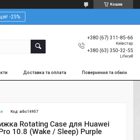
Кошик
ція! -25%
+380 (67) 311-85-66
Київстар
+380 (63) 350-32-55
Lifecell
кти
Доставка та оплата
Повернення та обмін
ки
Код:
arbc14957
ижка Rotating Case для Huawei
ro 10.8 (Wake / Sleep) Purple