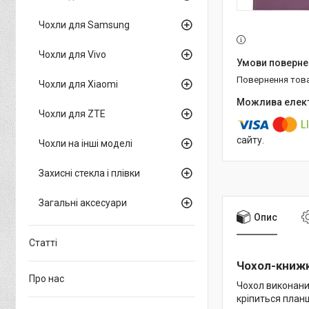
Чохли для Samsung
Чохли для Vivo
повернення тов
Чохли для Xiaomi
Чохли для ZTE
сайту.
Чохли на інші моделі
Захисні стекла і плівки
Загальні аксесуари
Опис
Статті
Чохол-книжк
Про нас
Чохол виконаний
кріпиться планш