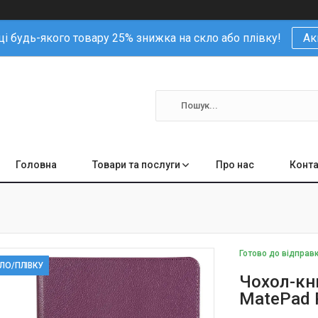
і будь-якого товару 25% знижка на скло або плівку!
Ак
Головна
Товари та послуги
Про нас
Конта
Готово до відправ
КЛО/ПЛІВКУ
Чохол-кн
MatePad P