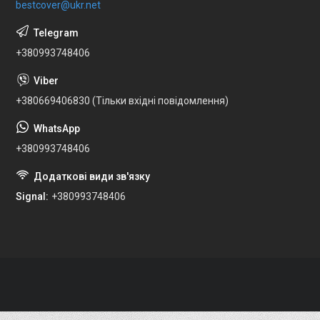
bestcover@ukr.net
+380993748406
+380669406830 (Тільки вхідні повідомлення)
+380993748406
Signal
+380993748406