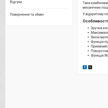
Відгуки
Така комбінова
механічних по
У відкритому по
Повернення та обмін
Особливості
Зручна ко
Максималь
Якісні мате
Функція п
Приємний 
Поворотни
Функція Wa