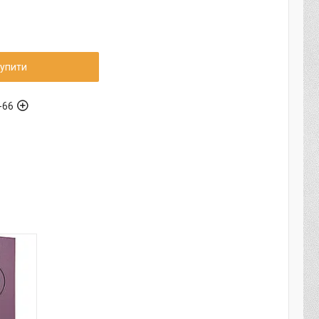
упити
-66