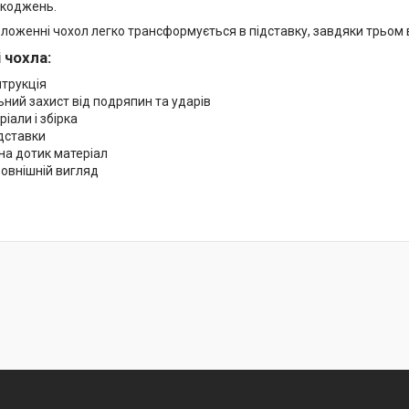
шкоджень.
оложенні чохол легко трансформується в підставку, завдяки трьом 
 чохла:
нтрукція
ний захист від подряпин та ударів
ріали і збірка
ідставки
на дотик матеріал
зовнішній вигляд