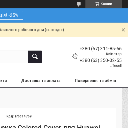
Кошик
ція! -25%
ближчого робочого дня (сьогодні).
+380 (67) 311-85-66
Київстар
+380 (63) 350-32-55
Lifecell
кти
Доставка та оплата
Повернення та обмін
Код:
arbc14769
ижка Colored Cover для Huawei