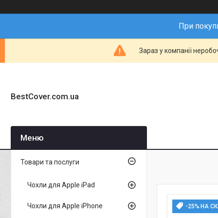
При покупц
Зараз у компанії неробо
BestCover.com.ua
Товари та послуги
Чохли для Apple iPad
Чохли для Apple iPhone
-25% НА С