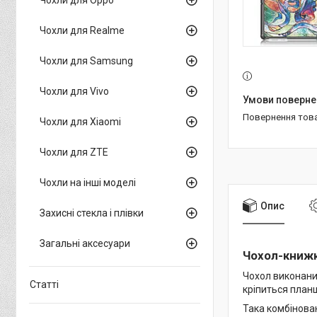
Чохли для Realme
Чохли для Samsung
Чохли для Vivo
повернення тов
Чохли для Xiaomi
Чохли для ZTE
Чохли на інші моделі
Опис
Захисні стекла і плівки
Загальні аксесуари
Чохол-книжк
Чохол виконаний
Статті
кріпиться планш
Така комбінова