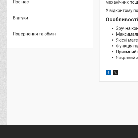
Про нас
механічних по
У відкритому п
Відгуки
Особливості
Зручна ко
Повернення та обмін
Максималь
Якісні мате
Функція п
Приємний 
Яскравий 