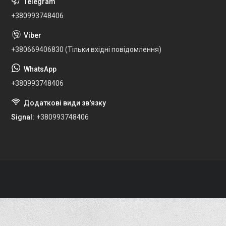
+380993748406
+380669406830 (Тільки вхідні повідомлення)
+380993748406
Signal
+380993748406