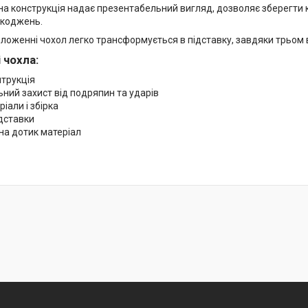
на конструкція надає презентабельний вигляд, дозволяє зберегти 
шкоджень.
оложенні чохол легко трансформується в підставку, завдяки трьом 
 чохла:
нтрукція
ний захист від подряпин та ударів
ріали і збірка
ідставки
на дотик матеріал