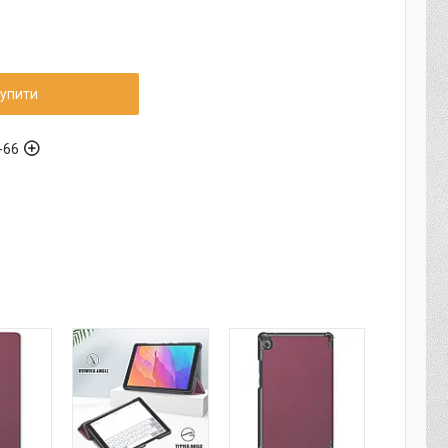
упити
-66