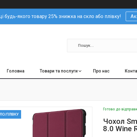
і будь-якого товару 25% знижка на скло або плівку!
Ак
Головна
Товари та послуги
Про нас
Конта
Готово до відправ
КЛО/ПЛІВКУ
Чохол Sm
8.0 Wine 