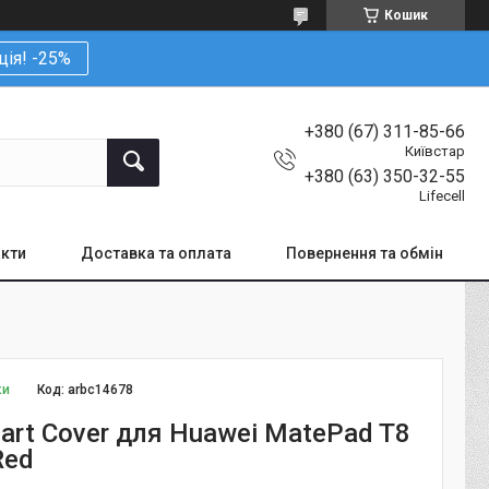
Кошик
ція! -25%
+380 (67) 311-85-66
Київстар
+380 (63) 350-32-55
Lifecell
кти
Доставка та оплата
Повернення та обмін
ки
Код:
arbc14678
art Cover для Huawei MatePad T8
Red