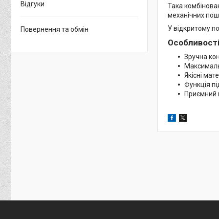
Відгуки
Така комбінова
механічних по
У відкритому п
Повернення та обмін
Особливості
Зручна ко
Максималь
Якісні мате
Функція п
Приємний 