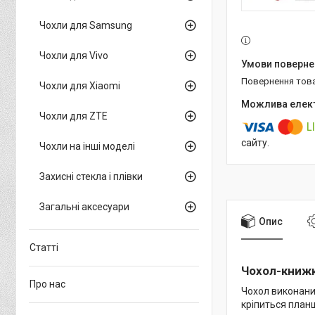
Чохли для Samsung
Чохли для Vivo
повернення тов
Чохли для Xiaomi
Чохли для ZTE
сайту.
Чохли на інші моделі
Захисні стекла і плівки
Загальні аксесуари
Опис
Статті
Чохол-книжк
Про нас
Чохол виконаний
кріпиться планш