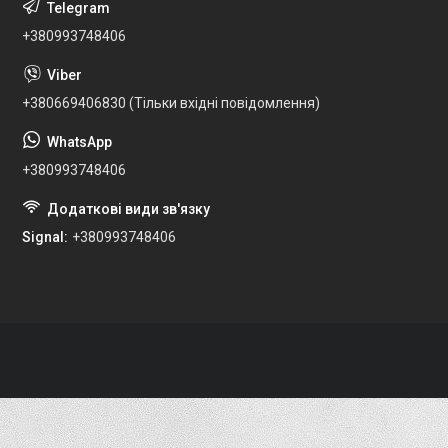
+380993748406
+380669406830 (Тільки вхідні повідомлення)
+380993748406
Signal
+380993748406