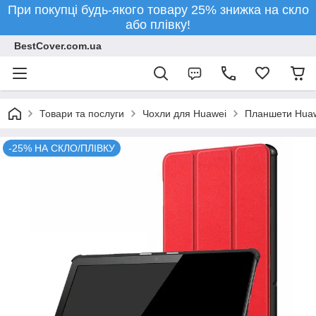
При покупці будь-якого товару 25% знижка на скло
або плівку!
BestCover.com.ua
Товари та послуги
Чохли для Huawei
Планшети Hua
-25% НА СКЛО/ПЛІВКУ