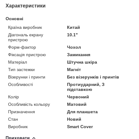
Характеристики
Основні
Країна виробник
Китай
Діагональ екрану
10.1"
пристрою
Форм-фактор
Чохол
Фіксація пристрою
Замикання
Матеріал
Штучна шкіра
Тип застежки
Магніт
Візерунки і принти
Без візерунків і принтів
Особливості
Протиударний, З
підставкою
Колір
Червоний
Особливість кольору
Матовий
Призначення
Для планшета
Стан
Новий
Виробник
Smart Cover
Приховати