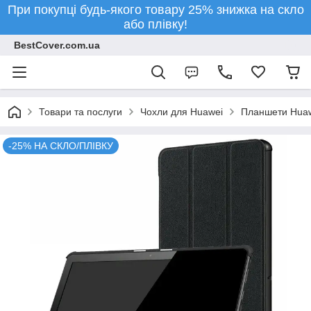
При покупці будь-якого товару 25% знижка на скло
або плівку!
BestCover.com.ua
Товари та послуги
Чохли для Huawei
Планшети Hua
-25% НА СКЛО/ПЛІВКУ