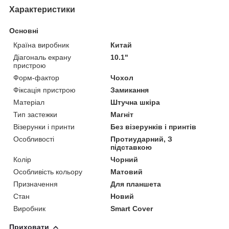
Характеристики
Основні
Країна виробник
Китай
Діагональ екрану
10.1"
пристрою
Форм-фактор
Чохол
Фіксація пристрою
Замикання
Матеріал
Штучна шкіра
Тип застежки
Магніт
Візерунки і принти
Без візерунків і принтів
Особливості
Протиударний, З
підставкою
Колір
Чорний
Особливість кольору
Матовий
Призначення
Для планшета
Стан
Новий
Виробник
Smart Cover
Приховати