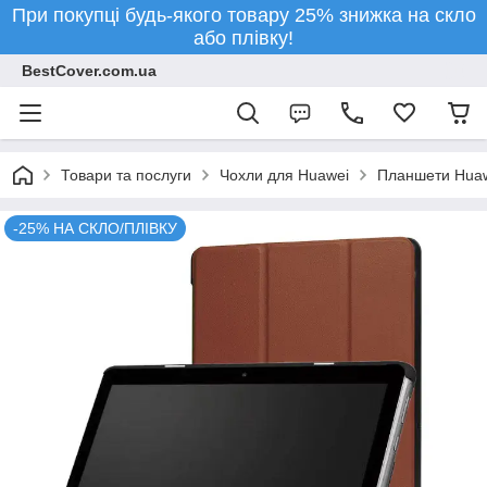
При покупці будь-якого товару 25% знижка на скло
або плівку!
BestCover.com.ua
Товари та послуги
Чохли для Huawei
Планшети Hua
-25% НА СКЛО/ПЛІВКУ