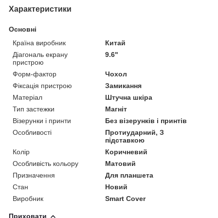
Характеристики
Основні
Країна виробник
Китай
Діагональ екрану
9.6"
пристрою
Форм-фактор
Чохол
Фіксація пристрою
Замикання
Матеріал
Штучна шкіра
Тип застежки
Магніт
Візерунки і принти
Без візерунків і принтів
Особливості
Протиударний, З
підставкою
Колір
Коричневий
Особливість кольору
Матовий
Призначення
Для планшета
Стан
Новий
Виробник
Smart Cover
Приховати