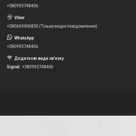
+380993748406
+380669406830 (Тільки вхідні повідомлення)
+380993748406
Signal
+380993748406