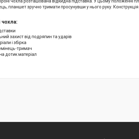
тороні чохла розташована відкидна підставка. У цьому положенні п
ць, планшет зручно тримати просунувши у нього руку. Конструкція 
 чохла:
ідставки
ний захист від подряпин та ударів
ріали і збірка
емінець-тримач
на дотик матеріал