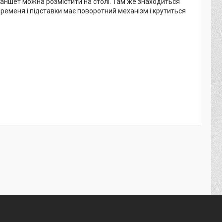
ланшет можна розмістити на столі. Там же знаходиться
ременя і підставки має поворотний механізм і крутиться