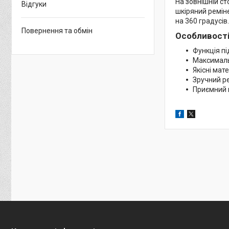
На зовнішній с
Відгуки
шкіряний реміне
на 360 градусів.
Повернення та обмін
Особливості
Функція п
Максималь
Якісні мате
Зручний р
Приємний 