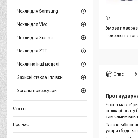
Чохли для Samsung
Чохли для Vivo
повернення тов
Чохли для Xiaomi
Чохли для ZTE
Чохли на інші моделі
Опис
Захисні стекла і плівки
Загальні аксесуари
Протиударн
Чохол має гібри
Статті
полікарбонату (
тим самим викл
Про нас
Така комбінова
удари і будь-як