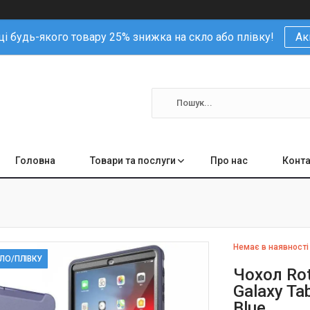
і будь-якого товару 25% знижка на скло або плівку!
Ак
Головна
Товари та послуги
Про нас
Конта
Немає в наявності
КЛО/ПЛІВКУ
Чохол Rot
Galaxy Ta
Blue