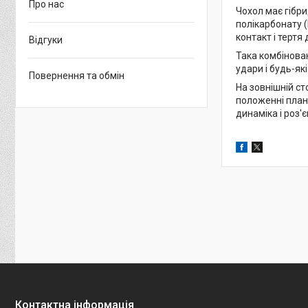
Про нас
Чохол має гібри
полікарбонату 
контакт і тертя
Відгуки
Така комбінова
удари і будь-як
Повернення та обмін
На зовнішній с
положенні планш
динаміка і роз