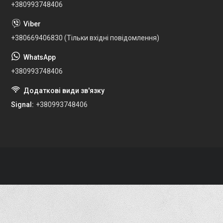
+380993748406
+380669406830 (Тільки вхідні повідомлення)
+380993748406
Signal
+380993748406