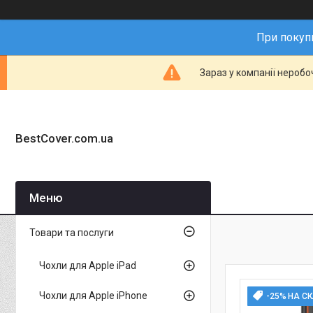
При покупц
Зараз у компанії неробо
BestCover.com.ua
Товари та послуги
Чохли для Apple iPad
Чохли для Apple iPhone
-25% НА С