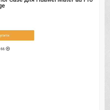
ge
упити
-66