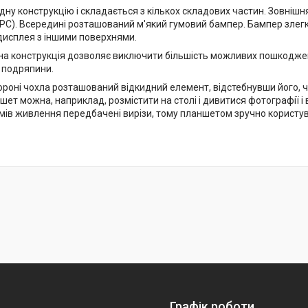
дну конструкцію і складається з кількох складових частин. Зовнішн
(PC). Всередині розташований м'який гумовий бампер. Бампер злегк
 дисплея з іншими поверхнями.
на конструкція дозволяє виключити більшість можливих пошкоджень
і подряпини.
тороні чохла розташований відкидний елемент, відстебнувши його, 
ет можна, наприклад, розмістити на столі і дивитися фотографії і в
'ємів живлення передбачені вирізи, тому планшетом зручно користу
Графік роботи