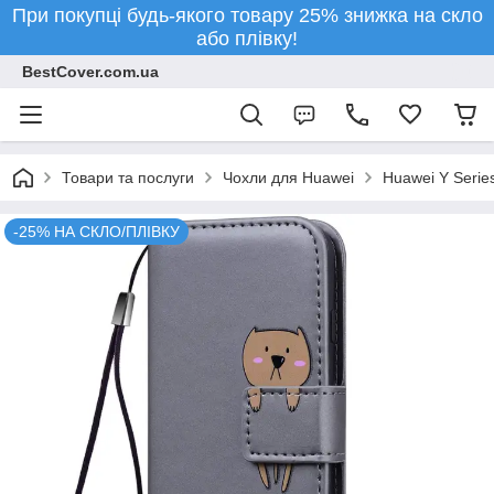
При покупці будь-якого товару 25% знижка на скло
або плівку!
BestCover.com.ua
Товари та послуги
Чохли для Huawei
Huawei Y Serie
-25% НА СКЛО/ПЛІВКУ