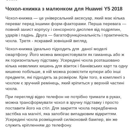
Чохол-книжка з малюнком для Huawei Y5 2018
Чохол-книжка ― це універсальний аксесуар, який має кілька
переваг перед іншими форм-факторами. Перша перевага ―
повний захист корпусу і сенсорного дисплея від подряпин,
ударів і падінь. Друга ― багатофункціональність і практичність
чохла. Третя - яскравий зовнішній вигляд.
Чохол-книжка ідеально підходить для даної моделі
смартфону. Його можна використовувати як гаманець або ж
як горизонтальну підставку. Усередині чохла розташовано
кілька невеликих кишень для візиток і банківських карт та одну
кишеню побільше, в ній можна розмістити купюри або інші
предмети, які підходять за розміром. Крім того, в комплекті з
чохлом є зручний ремінець, який кріпиться у верхній частині
чохла.
При перегляді відео телефон не потрібно тримати в руках,
можна трансформувати чохол в зручну підставку і просто
поставити його на стіл. Для закриття чохла передбачена
застібка на магніті, яка запобігає випадковим відкриттям.
Усередині чохла розміщений силіконовий бампер, він же
служить кріпленням до телефону.