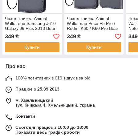
Чохол-книжка Animal
Чохол-книжка Animal
Чохо
Wallet для Samsung J610
Wallet для Poco F5 Pro /
Wall
Galaxy J6 Plus 2018 Bear
Redmi K60 / K60 Pro Bear
Note
349
349
349
₴
₴
Купити
Купити
Про нас
100% позитивних з 619 відгуків за рік
Працює з 25.09.2013
м. Хмельницький
вул. Київська 4, Хмельницький, Україна
Контакти
Сьогодні працює з 10:00 до 18:00
Показати весь графік роботи