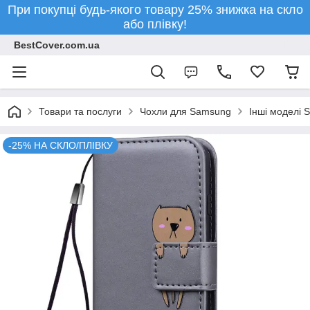
При покупці будь-якого товару 25% знижка на скло
або плівку!
BestCover.com.ua
Товари та послуги
Чохли для Samsung
Інші моделі 
-25% НА СКЛО/ПЛІВКУ