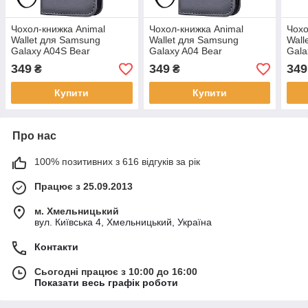
Чохол-книжка Animal
Чохол-книжка Animal
Чохо
Wallet для Samsung
Wallet для Samsung
Wall
Galaxy A04S Bear
Galaxy A04 Bear
Gala
349
349
349
₴
₴
Купити
Купити
Про нас
100% позитивних з 616 відгуків за рік
Працює з 25.09.2013
м. Хмельницький
вул. Київська 4, Хмельницький, Україна
Контакти
Сьогодні працює з 10:00 до 16:00
Показати весь графік роботи