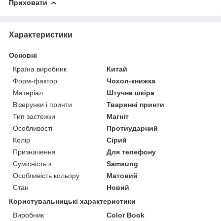
Приховати
Характеристики
Основні
Країна виробник
Китай
Форм-фактор
Чохол-книжка
Матеріал
Штучна шкіра
Візерунки і принти
Тваринні принти
Тип застежки
Магніт
Особливості
Протиударний
Колір
Сірий
Призначення
Для телефону
Сумісність з
Samsung
Особливість кольору
Матовий
Стан
Новий
Користувальницькі характеристики
Виробник
Color Book