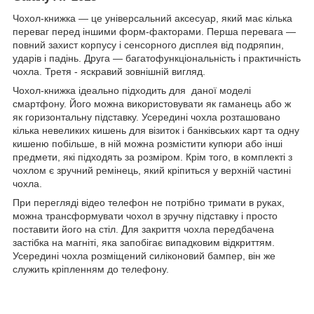
Чохол-книжка ― це універсальний аксесуар, який має кілька
переваг перед іншими форм-факторами. Перша перевага ―
повний захист корпусу і сенсорного дисплея від подряпин,
ударів і падінь. Друга ― багатофункціональність і практичність
чохла. Третя - яскравий зовнішній вигляд.
Чохол-книжка ідеально підходить для даної моделі
смартфону. Його можна використовувати як гаманець або ж
як горизонтальну підставку. Усередині чохла розташовано
кілька невеликих кишень для візиток і банківських карт та одну
кишеню побільше, в ній можна розмістити купюри або інші
предмети, які підходять за розміром. Крім того, в комплекті з
чохлом є зручний ремінець, який кріпиться у верхній частині
чохла.
При перегляді відео телефон не потрібно тримати в руках,
можна трансформувати чохол в зручну підставку і просто
поставити його на стіл. Для закриття чохла передбачена
застібка на магніті, яка запобігає випадковим відкриттям.
Усередині чохла розміщений силіконовий бампер, він же
служить кріпленням до телефону.