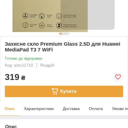
Захисне скло Premium Glass 2.5D для Huawei
MediaPad T3 7 WiFi
Готово до відправки
Код: arbc11710
Роздріб
319
₴
Купити
Опис
Характеристики
Доставка
Оплата
Умови п
Опис