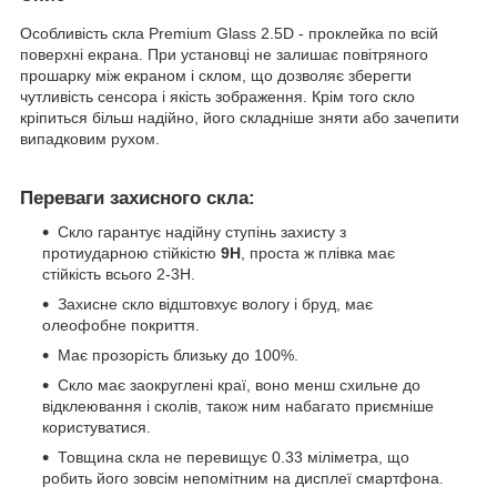
Особливість скла Premium Glass 2.5D - проклейка по всій
поверхні екрана. При установці не залишає повітряного
прошарку між екраном і склом, що дозволяє зберегти
чутливість сенсора і якість зображення. Крім того скло
кріпиться більш надійно, його складніше зняти або зачепити
випадковим рухом.
Переваги захисного скла:
Скло гарантує надійну ступінь захисту з
протиударною стійкістю
9H
, проста ж плівка має
стійкість всього 2-3H.
Захисне скло відштовхує вологу і бруд, має
олеофобне покриття.
Має прозорість близьку до 100%.
Скло має заокруглені краї, воно менш схильне до
відклеювання і сколів, також ним набагато приємніше
користуватися.
Товщина скла не перевищує 0.33 міліметра, що
робить його зовсім непомітним на дисплеї смартфона.