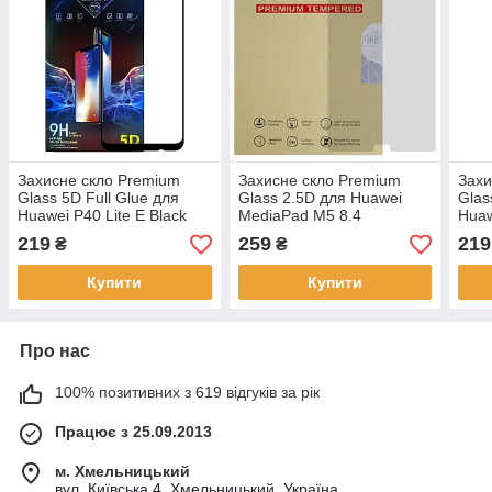
Захисне скло Premium
Захисне скло Premium
Захи
Glass 5D Full Glue для
Glass 2.5D для Huawei
Glas
Huawei P40 Lite E Black
MediaPad M5 8.4
Huaw
219
259
219
₴
₴
Купити
Купити
Про нас
100% позитивних з 619 відгуків за рік
Працює з 25.09.2013
м. Хмельницький
вул. Київська 4, Хмельницький, Україна