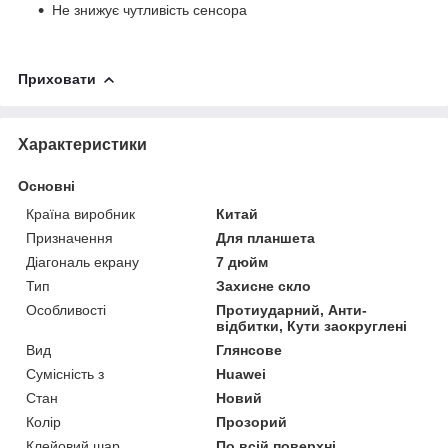
Не знижує чутливість сенсора
Приховати
Характеристики
Основні
Країна виробник
Китай
Призначення
Для планшета
Діагональ екрану
7 дюйм
Тип
Захисне скло
Особливості
Протиударний, Анти-
відбитки, Кути заокруглені
Вид
Глянсове
Сумісність з
Huawei
Стан
Новий
Колір
Прозорий
Клейовий шар
По всій поверхні