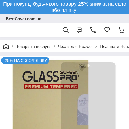
При покупці будь-якого товару 25% знижка на скло
або плівку!
BestCover.com.ua
Товари та послуги
Чохли для Huawei
Планшети Hua
-25% НА СКЛО/ПЛІВКУ