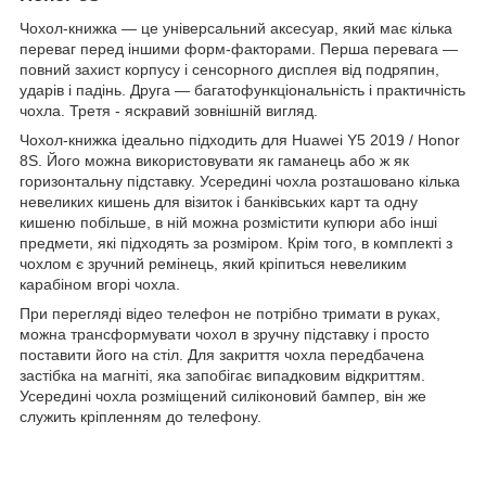
Чохол-книжка ― це універсальний аксесуар, який має кілька
переваг перед іншими форм-факторами. Перша перевага ―
повний захист корпусу і сенсорного дисплея від подряпин,
ударів і падінь. Друга ― багатофункціональність і практичність
чохла. Третя - яскравий зовнішній вигляд.
Чохол-книжка ідеально підходить для Huawei Y5 2019 / Honor
8S. Його можна використовувати як гаманець або ж як
горизонтальну підставку. Усередині чохла розташовано кілька
невеликих кишень для візиток і банківських карт та одну
кишеню побільше, в ній можна розмістити купюри або інші
предмети, які підходять за розміром. Крім того, в комплекті з
чохлом є зручний ремінець, який кріпиться невеликим
карабіном вгорі чохла.
При перегляді відео телефон не потрібно тримати в руках,
можна трансформувати чохол в зручну підставку і просто
поставити його на стіл. Для закриття чохла передбачена
застібка на магніті, яка запобігає випадковим відкриттям.
Усередині чохла розміщений силіконовий бампер, він же
служить кріпленням до телефону.