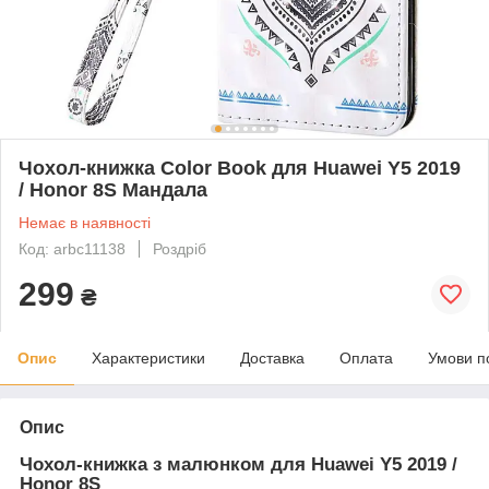
Чохол-книжка Color Book для Huawei Y5 2019
/ Honor 8S Мандала
Немає в наявності
Код: arbc11138
Роздріб
299
₴
Опис
Характеристики
Доставка
Оплата
Умови п
Опис
Чохол-книжка з малюнком для Huawei Y5 2019 /
Honor 8S