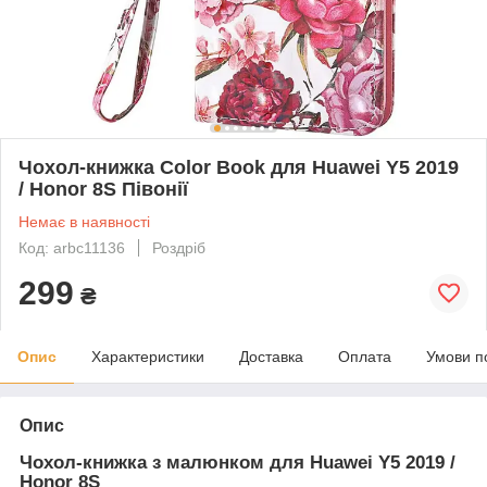
Чохол-книжка Color Book для Huawei Y5 2019
/ Honor 8S Півонії
Немає в наявності
Код: arbc11136
Роздріб
299
₴
Опис
Характеристики
Доставка
Оплата
Умови п
Опис
Чохол-книжка з малюнком для Huawei Y5 2019 /
Honor 8S