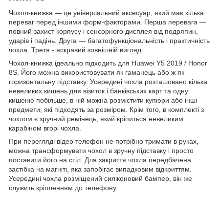
Чохол-книжка ― це універсальний аксесуар, який має кілька
переваг перед іншими форм-факторами. Перша перевага ―
повний захист корпусу і сенсорного дисплея від подряпин,
ударів і падінь. Друга ― багатофункціональність і практичність
чохла. Третя - яскравий зовнішній вигляд.
Чохол-книжка ідеально підходить для Huawei Y5 2019 / Honor
8S. Його можна використовувати як гаманець або ж як
горизонтальну підставку. Усередині чохла розташовано кілька
невеликих кишень для візиток і банківських карт та одну
кишеню побільше, в ній можна розмістити купюри або інші
предмети, які підходять за розміром. Крім того, в комплекті з
чохлом є зручний ремінець, який кріпиться невеликим
карабіном вгорі чохла.
При перегляді відео телефон не потрібно тримати в руках,
можна трансформувати чохол в зручну підставку і просто
поставити його на стіл. Для закриття чохла передбачена
застібка на магніті, яка запобігає випадковим відкриттям.
Усередині чохла розміщений силіконовий бампер, він же
служить кріпленням до телефону.