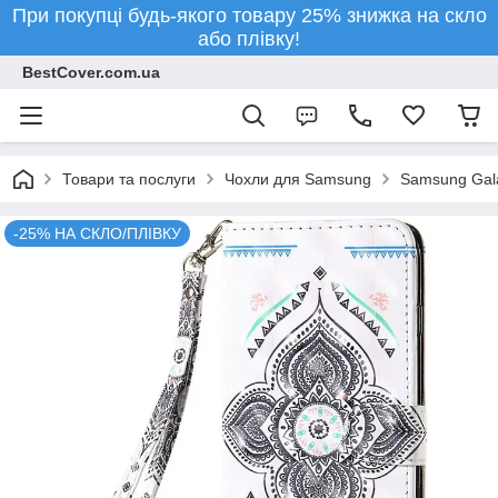
При покупці будь-якого товару 25% знижка на скло
або плівку!
BestCover.com.ua
Товари та послуги
Чохли для Samsung
Samsung Gala
-25% НА СКЛО/ПЛІВКУ