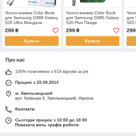
Чохол-книжка Color Book
Чохол-книжка Color Book
Чохо
для Samsung G988 Galaxy
для Samsung G985 Galaxy
для 
S20 Ultra Мандала
S20 Plus Панда
S20 
299
299
299
₴
₴
Купити
Купити
Про нас
100% позитивних з 619 відгуків за рік
Працює з 25.09.2013
м. Хмельницький
вул. Київська 4, Хмельницький, Україна
Контакти
Сьогодні працює з 10:00 до 18:00
Показати весь графік роботи