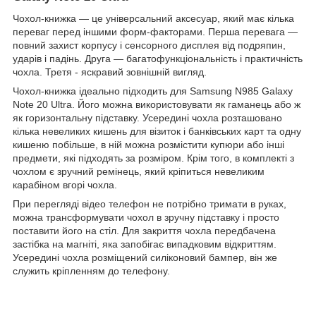
Чохол-книжка ― це універсальний аксесуар, який має кілька
переваг перед іншими форм-факторами. Перша перевага ―
повний захист корпусу і сенсорного дисплея від подряпин,
ударів і падінь. Друга ― багатофункціональність і практичність
чохла. Третя - яскравий зовнішній вигляд.
Чохол-книжка ідеально підходить для Samsung N985 Galaxy
Note 20 Ultra. Його можна використовувати як гаманець або ж
як горизонтальну підставку. Усередині чохла розташовано
кілька невеликих кишень для візиток і банківських карт та одну
кишеню побільше, в ній можна розмістити купюри або інші
предмети, які підходять за розміром. Крім того, в комплекті з
чохлом є зручний ремінець, який кріпиться невеликим
карабіном вгорі чохла.
При перегляді відео телефон не потрібно тримати в руках,
можна трансформувати чохол в зручну підставку і просто
поставити його на стіл. Для закриття чохла передбачена
застібка на магніті, яка запобігає випадковим відкриттям.
Усередині чохла розміщений силіконовий бампер, він же
служить кріпленням до телефону.