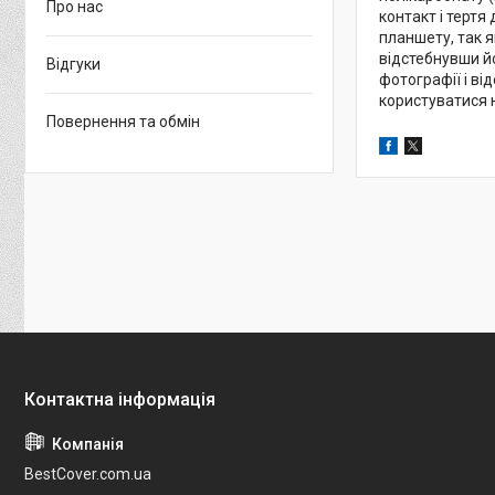
Про нас
контакт і терт
планшету, так я
відстебнувши йо
Відгуки
фотографії і ві
користуватися 
Повернення та обмін
BestCover.com.ua