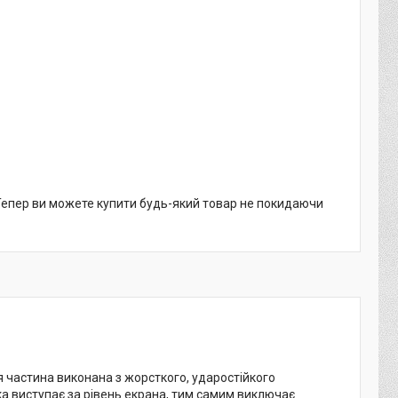
 Тепер ви можете купити будь-який товар не покидаючи
я частина виконана з жорсткого, ударостійкого
а виступає за рівень екрана, тим самим виключає