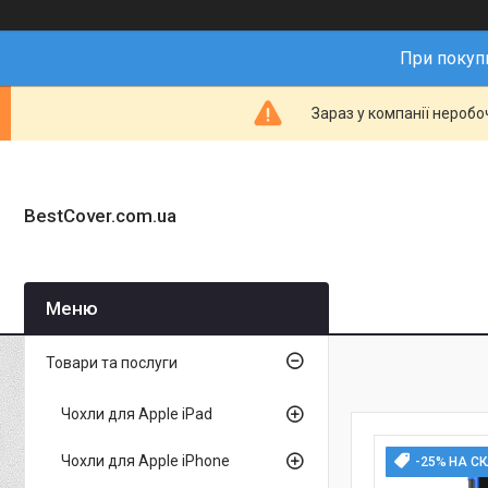
При покупц
Зараз у компанії неробо
BestCover.com.ua
Товари та послуги
Чохли для Apple iPad
Чохли для Apple iPhone
-25% НА С