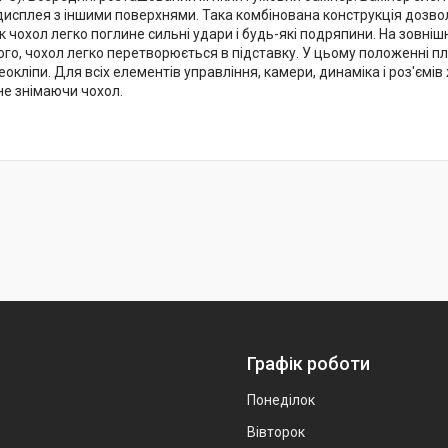
я дисплея з іншими поверхнями. Така комбінована конструкція доз
к чохол легко поглине сильні удари і будь-які подряпини. На зовні
го, чохол легко перетворюється в підставку. У цьому положенні пл
деокліпи. Для всіх елементів управління, камери, динаміка і роз'є
не знімаючи чохол.
Графік роботи
Понеділок
Вівторок