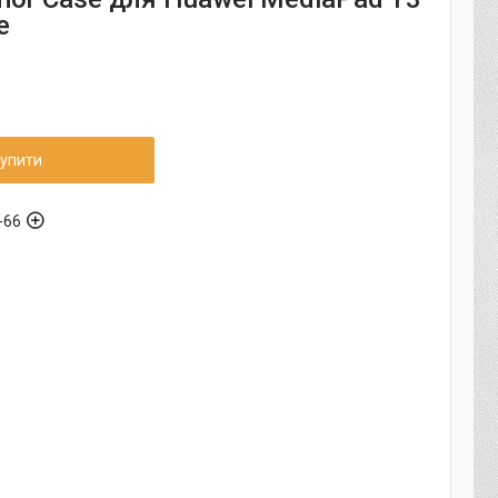
e
упити
-66