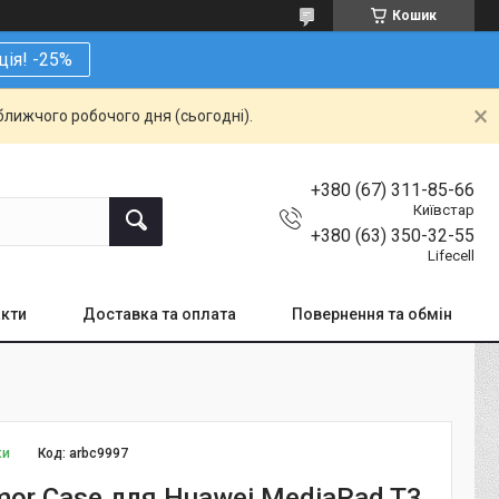
Кошик
ція! -25%
ближчого робочого дня (сьогодні).
+380 (67) 311-85-66
Київстар
+380 (63) 350-32-55
Lifecell
кти
Доставка та оплата
Повернення та обмін
ки
Код:
arbc9997
mor Case для Huawei MediaPad T3