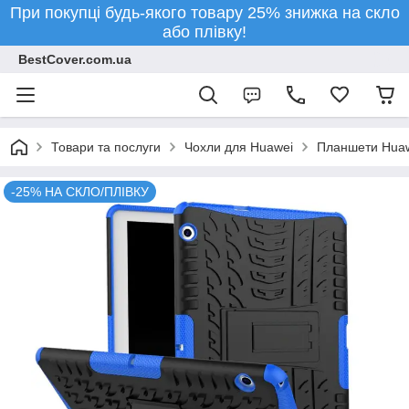
При покупці будь-якого товару 25% знижка на скло
або плівку!
BestCover.com.ua
Товари та послуги
Чохли для Huawei
Планшети Hua
-25% НА СКЛО/ПЛІВКУ