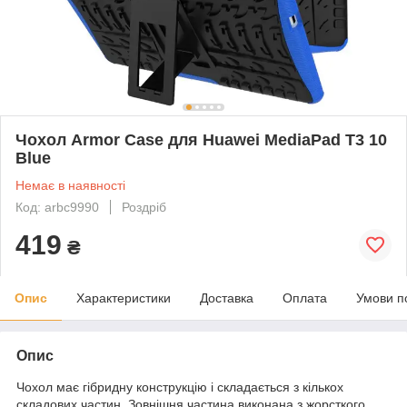
Чохол Armor Case для Huawei MediaPad T3 10
Blue
Немає в наявності
Код: arbc9990
Роздріб
419
₴
Опис
Характеристики
Доставка
Оплата
Умови п
Опис
Чохол має гібридну конструкцію і складається з кількох
складових частин. Зовнішня частина виконана з жорсткого,