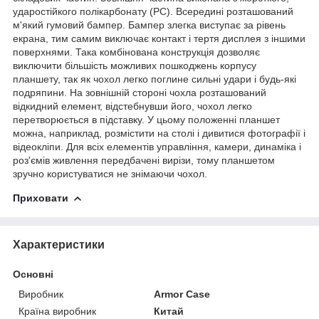
ударостійкого полікарбонату (PC). Всередині розташований
м'який гумовий бампер. Бампер злегка виступає за рівень
екрана, тим самим виключає контакт і тертя дисплея з іншими
поверхнями. Така комбінована конструкція дозволяє
виключити більшість можливих пошкоджень корпусу
планшету, так як чохол легко поглине сильні удари і будь-які
подряпини. На зовнішній стороні чохла розташований
відкидний елемент, відстебнувши його, чохол легко
перетворюється в підставку. У цьому положенні планшет
можна, наприклад, розмістити на столі і дивитися фотографії і
відеокліпи. Для всіх елементів управління, камери, динаміка і
роз'ємів живлення передбачені вирізи, тому планшетом
зручно користуватися не знімаючи чохол.
Приховати
Характеристики
Основні
Виробник
Armor Case
Країна виробник
Китай