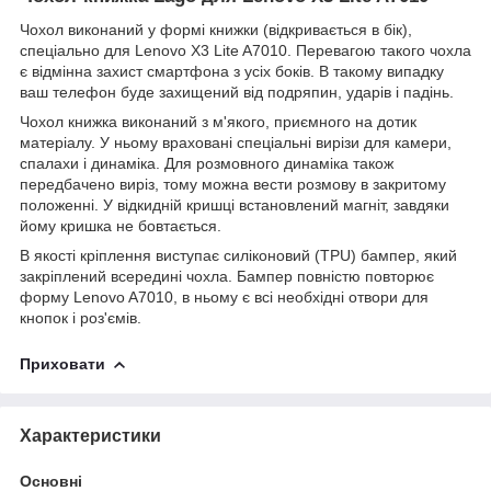
Чохол виконаний у формі книжки (відкривається в бік),
спеціально для Lenovo X3 Lite A7010. Перевагою такого чохла
є відмінна захист смартфона з усіх боків. В такому випадку
ваш телефон буде захищений від подряпин, ударів і падінь.
Чохол книжка виконаний з м'якого, приємного на дотик
матеріалу. У ньому враховані спеціальні вирізи для камери,
спалахи і динаміка. Для розмовного динаміка також
передбачено виріз, тому можна вести розмову в закритому
положенні. У відкидній кришці встановлений магніт, завдяки
йому кришка не бовтається.
В якості кріплення виступає силіконовий (TPU) бампер, який
закріплений всередині чохла. Бампер повністю повторює
форму Lenovo A7010, в ньому є всі необхідні отвори для
кнопок і роз'ємів.
Приховати
Характеристики
Основні