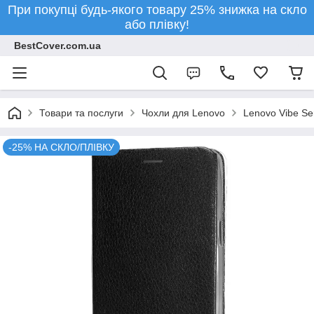
При покупці будь-якого товару 25% знижка на скло
або плівку!
BestCover.com.ua
Товари та послуги
Чохли для Lenovo
Lenovo Vibe Se
-25% НА СКЛО/ПЛІВКУ