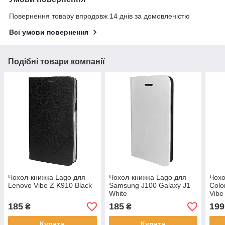
Повернення товару впродовж 14 днів за домовленістю
Всі умови повернення
Подібні товари компанії
Чохол-книжка Lago для
Чохол-книжка Lago для
Чохо
Lenovo Vibe Z K910 Black
Samsung J100 Galaxy J1
Colo
White
Vibe
185
185
199
₴
₴
Купити
Купити