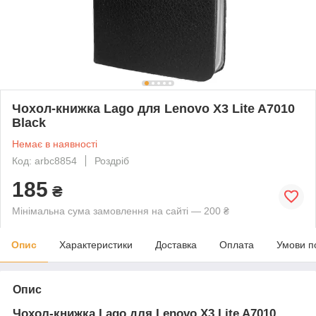
Чохол-книжка Lago для Lenovo X3 Lite A7010
Black
Немає в наявності
Код: arbc8854
Роздріб
185
₴
Мінімальна сума замовлення на сайті — 200 ₴
Опис
Характеристики
Доставка
Оплата
Умови п
Опис
Чохол-книжка Lago для Lenovo X3 Lite A7010